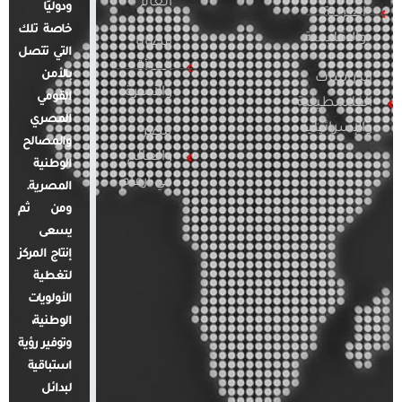
العام
ودوليًا
العربية
خاصة تلك
والإقليمية
قضايا
التي تتصل
المرأة
بالأمن
الدراسات
والأسرة
القومي
الفلسطينية
المصري
والإسرائيلية
مصر
والمصالح
والعالم
الوطنية
في أرقام
المصرية.
ومن ثم
يسعى
إنتاج المركز
لتغطية
الأولويات
الوطنية،
وتوفير رؤية
استباقية
لبدائل