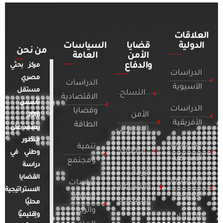
العلاقات
الدولية
قضايا
السياسات
من نحن
الأمن
العامة
والدفاع
مركز بحثي
الدراسات
مصري
الدراسات
الآسيوية
مستقل
التسلح
الاقتصادية
تأسس
الدراسات
وقضايا
الأمن
2018.
الأفريقية
الطاقة
يعتمد على
السيبراني
منظور
الدراسات
تنمية
التطرف
وطني في
الأمريكية
ومجتمع
دراسة
الإرهاب
القضايا
الدراسات
دراسات
والصراعات
الاستراتيجية
الأوروبية
الإعلام
المسلحة
محليًا
والرأي
وإقليميًا
الدراسات