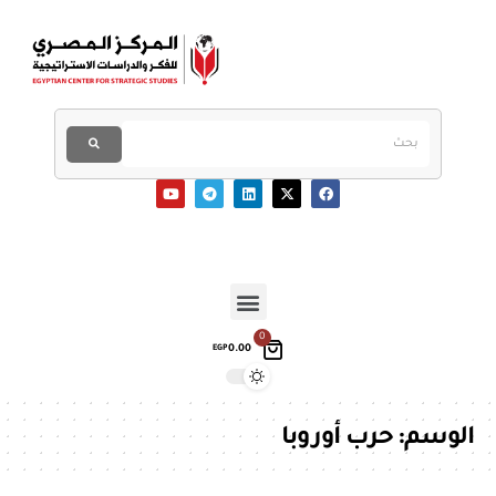
0
0.00
EGP
الوسم:
حرب أوروبا