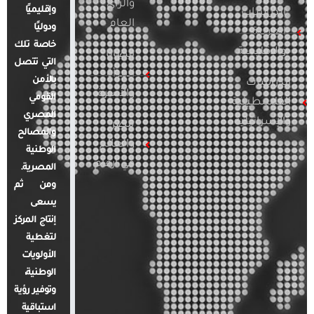
والرأي
وإقليميًا
الدراسات
العام
ودوليًا
العربية
خاصة تلك
والإقليمية
قضايا
التي تتصل
المرأة
بالأمن
الدراسات
والأسرة
القومي
الفلسطينية
المصري
والإسرائيلية
مصر
والمصالح
والعالم
الوطنية
في أرقام
المصرية.
ومن ثم
يسعى
إنتاج المركز
لتغطية
الأولويات
الوطنية،
وتوفير رؤية
استباقية