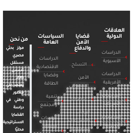
العلاقات
الدولية
قضايا
السياسات
من نحن
الأمن
العامة
والدفاع
مركز بحثي
الدراسات
مصري
الدراسات
الآسيوية
مستقل
التسلح
الاقتصادية
تأسس
الدراسات
وقضايا
الأمن
2018.
الأفريقية
الطاقة
يعتمد على
السيبراني
منظور
الدراسات
تنمية
التطرف
وطني في
الأمريكية
ومجتمع
دراسة
الإرهاب
القضايا
الدراسات
دراسات
والصراعات
الاستراتيجية
الأوروبية
الإعلام
المسلحة
محليًا