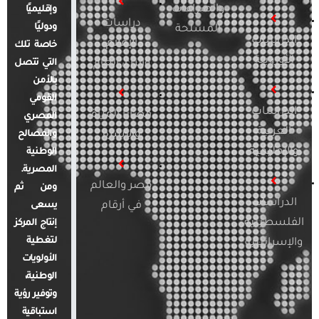
والصراعات
وإقليميًا
دراسات
ودوليًا
المسلحة
الدراسات
الإعلام
خاصة تلك
الأوروبية
والرأي العام
التي تتصل
بالأمن
القومي
الدراسات
قضايا المرأة
المصري
العربية
والأسرة
والمصالح
والإقليمية
الوطنية
المصرية.
مصر والعالم
ومن ثم
الدراسات
في أرقام
يسعى
الفلسطينية
إنتاج المركز
لتغطية
والإسرائيلية
الأولويات
الوطنية،
وتوفير رؤية
استباقية