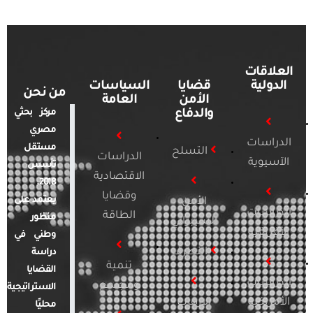
العلاقات
الدولية
قضايا
السياسات
من نحن
الأمن
العامة
والدفاع
مركز بحثي
مصري
الدراسات
مستقل
التسلح
الدراسات
الآسيوية
تأسس
الاقتصادية
2018.
وقضايا
يعتمد على
الأمن
الدراسات
الطاقة
منظور
السيبراني
الأفريقية
وطني في
التطرف
دراسة
تنمية
القضايا
الدراسات
ومجتمع
الاستراتيجية
الأمريكية
الإرهاب
محليًا