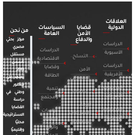
العلاقات
الدولية
قضايا
السياسات
من نحن
الأمن
العامة
والدفاع
مركز بحثي
الدراسات
مصري
الدراسات
الآسيوية
مستقل
التسلح
الاقتصادية
تأسس
الدراسات
وقضايا
الأمن
2018.
الأفريقية
الطاقة
يعتمد على
السيبراني
منظور
الدراسات
تنمية
التطرف
وطني في
الأمريكية
ومجتمع
دراسة
الإرهاب
القضايا
الدراسات
دراسات
والصراعات
الاستراتيجية
الأوروبية
الإعلام
المسلحة
محليًا
والرأي
وإقليميًا
الدراسات