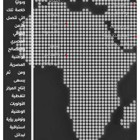
العام
ودوليًا
العربية
خاصة تلك
والإقليمية
قضايا
التي تتصل
المرأة
بالأمن
الدراسات
والأسرة
القومي
الفلسطينية
المصري
والإسرائيلية
مصر
والمصالح
والعالم
الوطنية
في أرقام
المصرية.
ومن ثم
يسعى
إنتاج المركز
لتغطية
الأولويات
الوطنية،
وتوفير رؤية
استباقية
لبدائل