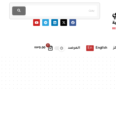
0
En
ز
English
المرصد
EGP
0.00