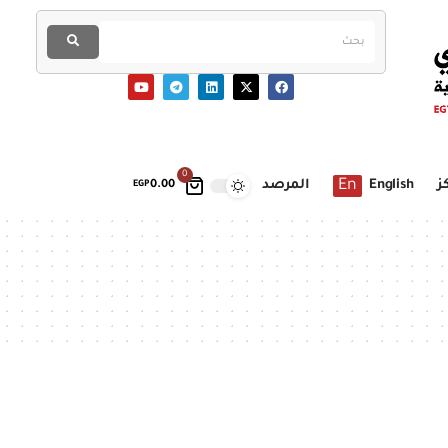
0
En
ز
English
المرصد
EGP
0.00