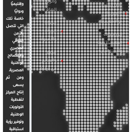
والرأي
وإقليميًا
الدراسات
العام
ودوليًا
العربية
خاصة تلك
والإقليمية
قضايا
التي تتصل
المرأة
بالأمن
الدراسات
والأسرة
القومي
الفلسطينية
المصري
والإسرائيلية
مصر
والمصالح
والعالم
الوطنية
في أرقام
المصرية.
ومن ثم
يسعى
إنتاج المركز
لتغطية
الأولويات
الوطنية،
وتوفير رؤية
استباقية