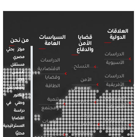
العلاقات
الدولية
قضايا
السياسات
من نحن
الأمن
العامة
والدفاع
مركز بحثي
الدراسات
مصري
الدراسات
الآسيوية
مستقل
التسلح
الاقتصادية
تأسس
الدراسات
وقضايا
الأمن
2018.
الأفريقية
الطاقة
يعتمد على
السيبراني
منظور
الدراسات
تنمية
التطرف
وطني في
الأمريكية
ومجتمع
دراسة
الإرهاب
القضايا
الدراسات
دراسات
والصراعات
الاستراتيجية
الأوروبية
الإعلام
المسلحة
محليًا