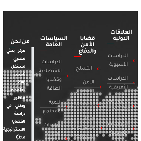
العلاقات
الدولية
قضايا
السياسات
من نحن
الأمن
العامة
والدفاع
مركز بحثي
الدراسات
مصري
الدراسات
الآسيوية
مستقل
التسلح
الاقتصادية
تأسس
الدراسات
وقضايا
الأمن
2018.
الأفريقية
الطاقة
يعتمد على
السيبراني
منظور
الدراسات
تنمية
التطرف
وطني في
الأمريكية
ومجتمع
دراسة
الإرهاب
القضايا
الدراسات
دراسات
والصراعات
الاستراتيجية
الأوروبية
الإعلام
المسلحة
محليًا