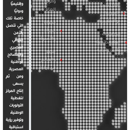
والرأي
وإقليميًا
الدراسات
العام
ودوليًا
العربية
خاصة تلك
والإقليمية
قضايا
التي تتصل
المرأة
بالأمن
الدراسات
والأسرة
القومي
الفلسطينية
المصري
والإسرائيلية
مصر
والمصالح
والعالم
الوطنية
في أرقام
المصرية.
ومن ثم
يسعى
إنتاج المركز
لتغطية
الأولويات
الوطنية،
وتوفير رؤية
استباقية