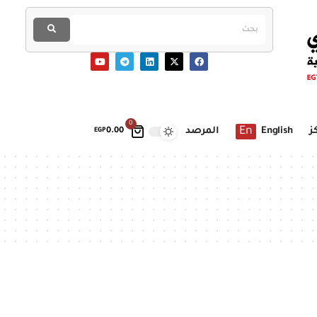
0
En
ز
English
المرصد
EGP
0.00