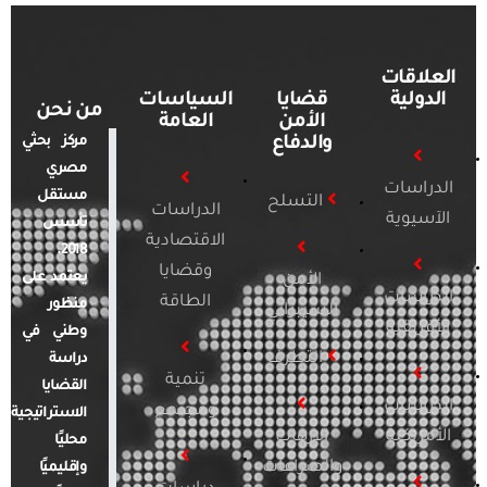
العلاقات
الدولية
قضايا
السياسات
من نحن
الأمن
العامة
والدفاع
مركز بحثي
مصري
الدراسات
مستقل
التسلح
الدراسات
الآسيوية
تأسس
الاقتصادية
2018.
وقضايا
يعتمد على
الأمن
الدراسات
الطاقة
منظور
السيبراني
الأفريقية
وطني في
التطرف
دراسة
تنمية
القضايا
الدراسات
ومجتمع
الاستراتيجية
الأمريكية
الإرهاب
محليًا
والصراعات
وإقليميًا