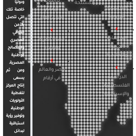
دراسات
ودوليًا
المسلحة
الدراسات
الإعلام
خاصة تلك
الأوروبية
والرأي العام
التي تتصل
بالأمن
القومي
الدراسات
قضايا المرأة
المصري
العربية
والأسرة
والمصالح
والإقليمية
الوطنية
المصرية.
مصر والعالم
ومن ثم
الدراسات
في أرقام
يسعى
الفلسطينية
إنتاج المركز
لتغطية
والإسرائيلية
الأولويات
الوطنية،
وتوفير رؤية
استباقية
لبدائل