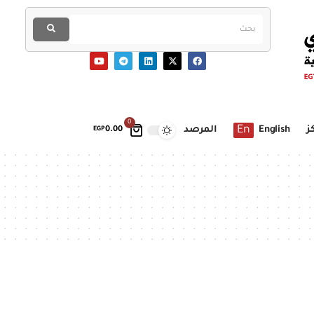
0
En
ز
English
المرصد
EGP
0.00