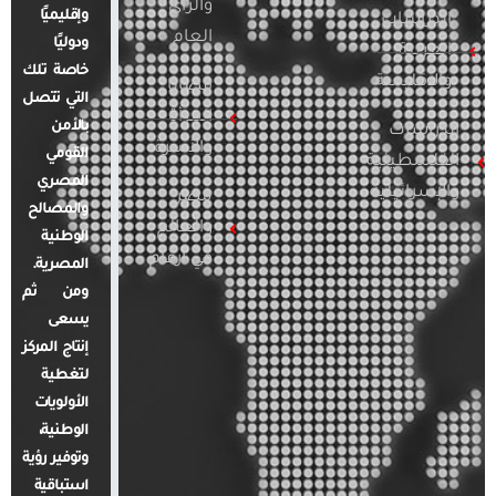
والرأي
وإقليميًا
الدراسات
العام
ودوليًا
العربية
خاصة تلك
والإقليمية
قضايا
التي تتصل
المرأة
بالأمن
الدراسات
والأسرة
القومي
الفلسطينية
المصري
والإسرائيلية
مصر
والمصالح
والعالم
الوطنية
في أرقام
المصرية.
ومن ثم
يسعى
إنتاج المركز
لتغطية
الأولويات
الوطنية،
وتوفير رؤية
استباقية