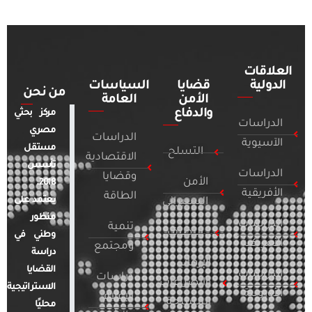
العلاقات
الدولية
قضايا
السياسات
من نحن
الأمن
العامة
والدفاع
مركز بحثي
الدراسات
مصري
الدراسات
الآسيوية
مستقل
التسلح
الاقتصادية
تأسس
الدراسات
وقضايا
الأمن
2018.
الأفريقية
الطاقة
يعتمد على
السيبراني
منظور
الدراسات
تنمية
التطرف
وطني في
الأمريكية
ومجتمع
دراسة
الإرهاب
القضايا
الدراسات
دراسات
والصراعات
الاستراتيجية
الأوروبية
الإعلام
المسلحة
محليًا