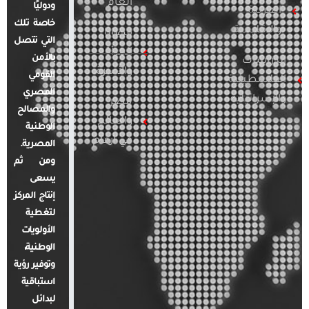
العام
ودوليًا
العربية
خاصة تلك
والإقليمية
قضايا
التي تتصل
المرأة
بالأمن
الدراسات
والأسرة
القومي
الفلسطينية
المصري
والإسرائيلية
مصر
والمصالح
والعالم
الوطنية
في أرقام
المصرية.
ومن ثم
يسعى
إنتاج المركز
لتغطية
الأولويات
الوطنية،
وتوفير رؤية
استباقية
لبدائل