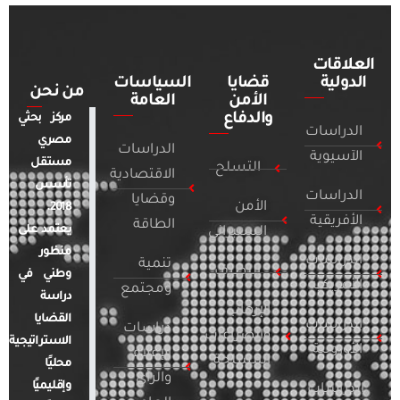
العلاقات
الدولية
قضايا
السياسات
من نحن
الأمن
العامة
والدفاع
مركز بحثي
الدراسات
مصري
الدراسات
الآسيوية
مستقل
التسلح
الاقتصادية
تأسس
الدراسات
وقضايا
الأمن
2018.
الأفريقية
الطاقة
يعتمد على
السيبراني
منظور
الدراسات
تنمية
التطرف
وطني في
الأمريكية
ومجتمع
دراسة
الإرهاب
القضايا
الدراسات
دراسات
والصراعات
الاستراتيجية
الأوروبية
الإعلام
المسلحة
محليًا
والرأي
وإقليميًا
الدراسات