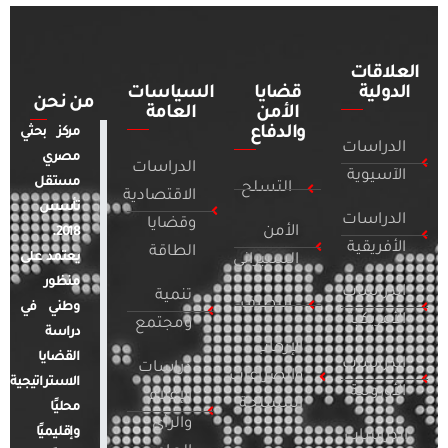
العلاقات
الدولية
قضايا
السياسات
من نحن
الأمن
العامة
والدفاع
مركز بحثي
الدراسات
مصري
الدراسات
الآسيوية
مستقل
التسلح
الاقتصادية
تأسس
الدراسات
وقضايا
الأمن
2018.
الأفريقية
الطاقة
يعتمد على
السيبراني
منظور
الدراسات
تنمية
التطرف
وطني في
الأمريكية
ومجتمع
دراسة
الإرهاب
القضايا
الدراسات
دراسات
والصراعات
الاستراتيجية
الأوروبية
الإعلام
المسلحة
محليًا
والرأي
وإقليميًا
الدراسات