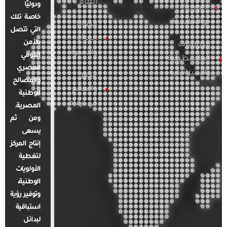
العام
ودوليًا
العربية
خاصة تلك
والإقليمية
قضايا
التي تتصل
المرأة
بالأمن
الدراسات
والأسرة
القومي
الفلسطينية
المصري
والإسرائيلية
مصر
والمصالح
والعالم
الوطنية
في أرقام
المصرية.
ومن ثم
يسعى
إنتاج المركز
لتغطية
الأولويات
الوطنية،
وتوفير رؤية
استباقية
لبدائل