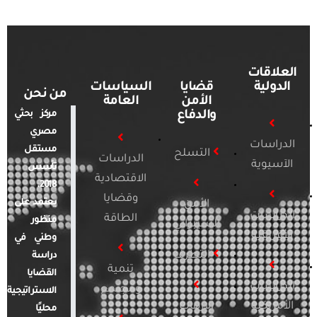
العلاقات
الدولية
قضايا
السياسات
من نحن
الأمن
العامة
والدفاع
مركز بحثي
مصري
الدراسات
مستقل
التسلح
الدراسات
الآسيوية
تأسس
الاقتصادية
2018.
وقضايا
يعتمد على
الأمن
الدراسات
الطاقة
منظور
السيبراني
الأفريقية
وطني في
التطرف
دراسة
تنمية
القضايا
الدراسات
ومجتمع
الاستراتيجية
الأمريكية
الإرهاب
محليًا