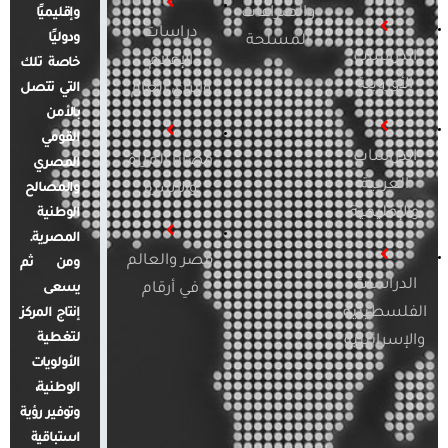
والصراعات
وإقليميًا
دراسات
ودوليًا
المسلحة
الدراسات
الإعلام
خاصة تلك
الأوروبية
والرأي العام
التي تتصل
بالأمن
القومي
الدراسات
قضايا المرأة
المصري
العربية
والأسرة
والمصالح
والإقليمية
الوطنية
المصرية.
مصر والعالم
ومن ثم
الدراسات
في أرقام
يسعى
الفلسطينية
إنتاج المركز
لتغطية
والإسرائيلية
الأولويات
الوطنية،
وتوفير رؤية
استباقية