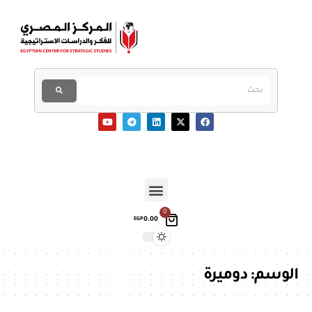
0
0.00
EGP
الوسم:
دوميرة