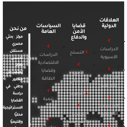
العلاقات
الدولية
قضايا
السياسات
من نحن
الأمن
العامة
والدفاع
مركز بحثي
مصري
الدراسات
مستقل
التسلح
الدراسات
الآسيوية
تأسس
الاقتصادية
2018.
وقضايا
يعتمد على
الأمن
الدراسات
الطاقة
منظور
السيبراني
الأفريقية
وطني في
التطرف
دراسة
تنمية
القضايا
الدراسات
ومجتمع
الاستراتيجية
الأمريكية
الإرهاب
محليًا
والصراعات
وإقليميًا