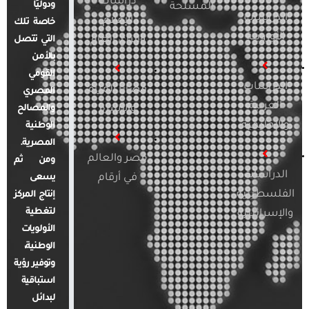
دراسات
ودوليًا
المسلحة
الدراسات
الإعلام
خاصة تلك
الأوروبية
والرأي العام
التي تتصل
بالأمن
القومي
الدراسات
قضايا المرأة
المصري
العربية
والأسرة
والمصالح
والإقليمية
الوطنية
المصرية.
مصر والعالم
ومن ثم
الدراسات
في أرقام
يسعى
الفلسطينية
إنتاج المركز
لتغطية
والإسرائيلية
الأولويات
الوطنية،
وتوفير رؤية
استباقية
لبدائل