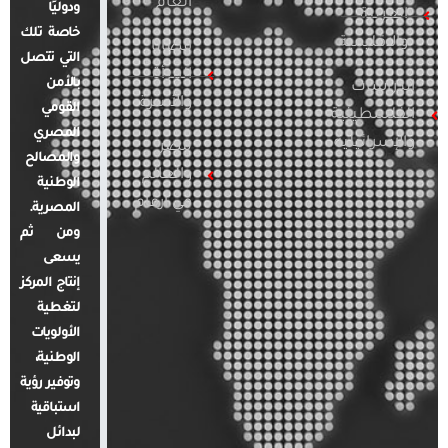
العام
ودوليًا
العربية
خاصة تلك
والإقليمية
قضايا
التي تتصل
المرأة
بالأمن
الدراسات
والأسرة
القومي
الفلسطينية
المصري
والإسرائيلية
مصر
والمصالح
والعالم
الوطنية
في أرقام
المصرية.
ومن ثم
يسعى
إنتاج المركز
لتغطية
الأولويات
الوطنية،
وتوفير رؤية
استباقية
لبدائل