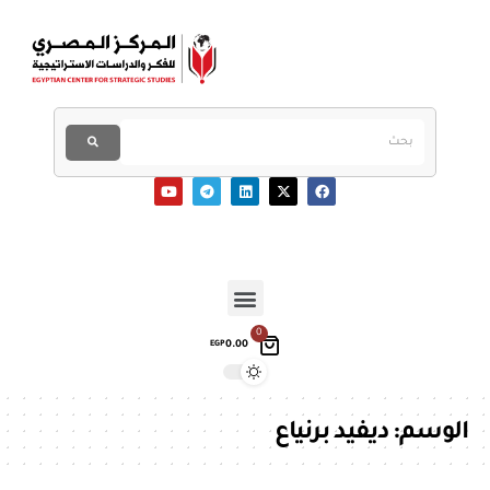
0
0.00
EGP
الوسم:
ديفيد برنياع