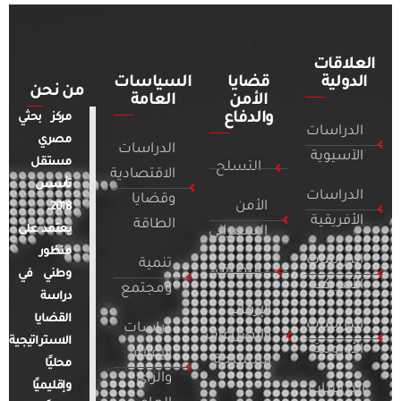
العلاقات
الدولية
قضايا
السياسات
من نحن
الأمن
العامة
والدفاع
مركز بحثي
الدراسات
مصري
الدراسات
الآسيوية
مستقل
التسلح
الاقتصادية
تأسس
الدراسات
وقضايا
الأمن
2018.
الأفريقية
الطاقة
يعتمد على
السيبراني
منظور
الدراسات
تنمية
التطرف
وطني في
الأمريكية
ومجتمع
دراسة
الإرهاب
القضايا
الدراسات
دراسات
والصراعات
الاستراتيجية
الأوروبية
الإعلام
المسلحة
محليًا
والرأي
وإقليميًا
الدراسات