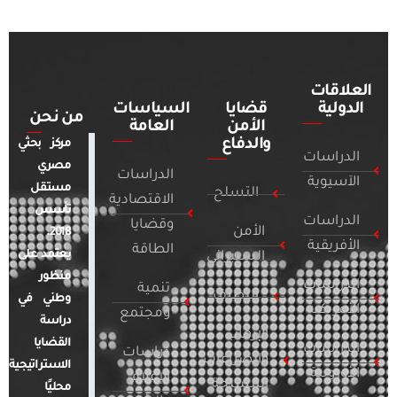
العلاقات
الدولية
قضايا
السياسات
من نحن
الأمن
العامة
والدفاع
مركز بحثي
الدراسات
مصري
الدراسات
الآسيوية
مستقل
التسلح
الاقتصادية
تأسس
الدراسات
وقضايا
الأمن
2018.
الأفريقية
الطاقة
يعتمد على
السيبراني
منظور
الدراسات
تنمية
التطرف
وطني في
الأمريكية
ومجتمع
دراسة
الإرهاب
القضايا
الدراسات
دراسات
والصراعات
الاستراتيجية
الأوروبية
الإعلام
المسلحة
محليًا