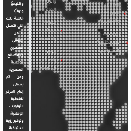
والرأي
وإقليميًا
الدراسات
العام
ودوليًا
العربية
خاصة تلك
والإقليمية
قضايا
التي تتصل
المرأة
بالأمن
الدراسات
والأسرة
القومي
الفلسطينية
المصري
والإسرائيلية
مصر
والمصالح
والعالم
الوطنية
في أرقام
المصرية.
ومن ثم
يسعى
إنتاج المركز
لتغطية
الأولويات
الوطنية،
وتوفير رؤية
استباقية