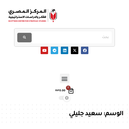
0
0.00
EGP
الوسم:
سعيد جليلي