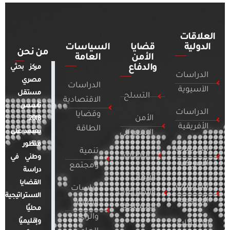
العلاقات
الدولية
قضايا
السياسات
من نحن
الأمن
العامة
والدفاع
مركز بحثي
الدراسات
مصري
الدراسات
الآسيوية
مستقل
التسلح
الاقتصادية
تأسس
الدراسات
وقضايا
الأمن
2018.
الأفريقية
الطاقة
يعتمد على
السيبراني
منظور
الدراسات
تنمية
التطرف
وطني في
الأمريكية
ومجتمع
دراسة
الإرهاب
القضايا
الدراسات
دراسات
والصراعات
الاستراتيجية
الأوروبية
الإعلام
المسلحة
محليًا
والرأي
وإقليميًا
الدراسات