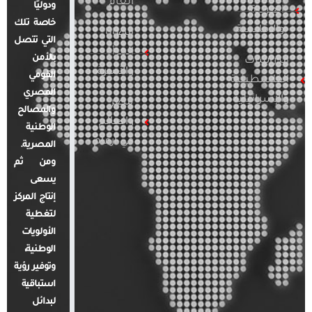
العام
ودوليًا
العربية
خاصة تلك
والإقليمية
قضايا
التي تتصل
المرأة
بالأمن
الدراسات
والأسرة
القومي
الفلسطينية
المصري
والإسرائيلية
مصر
والمصالح
والعالم
الوطنية
في أرقام
المصرية.
ومن ثم
يسعى
إنتاج المركز
لتغطية
الأولويات
الوطنية،
وتوفير رؤية
استباقية
لبدائل