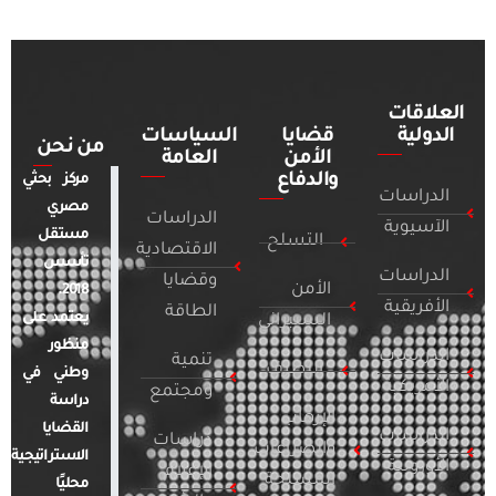
العلاقات
الدولية
قضايا
السياسات
من نحن
الأمن
العامة
والدفاع
مركز بحثي
الدراسات
مصري
الدراسات
الآسيوية
مستقل
التسلح
الاقتصادية
تأسس
الدراسات
وقضايا
الأمن
2018.
الأفريقية
الطاقة
يعتمد على
السيبراني
منظور
الدراسات
تنمية
التطرف
وطني في
الأمريكية
ومجتمع
دراسة
الإرهاب
القضايا
الدراسات
دراسات
والصراعات
الاستراتيجية
الأوروبية
الإعلام
المسلحة
محليًا