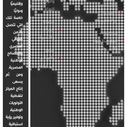
والرأي
وإقليميًا
الدراسات
العام
ودوليًا
العربية
خاصة تلك
والإقليمية
قضايا
التي تتصل
المرأة
بالأمن
الدراسات
والأسرة
القومي
الفلسطينية
المصري
والإسرائيلية
مصر
والمصالح
والعالم
الوطنية
في أرقام
المصرية.
ومن ثم
يسعى
إنتاج المركز
لتغطية
الأولويات
الوطنية،
وتوفير رؤية
استباقية