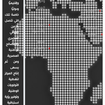
والرأي
وإقليميًا
الدراسات
العام
ودوليًا
العربية
خاصة تلك
والإقليمية
قضايا
التي تتصل
المرأة
بالأمن
الدراسات
والأسرة
القومي
الفلسطينية
المصري
والإسرائيلية
مصر
والمصالح
والعالم
الوطنية
في أرقام
المصرية.
ومن ثم
يسعى
إنتاج المركز
لتغطية
الأولويات
الوطنية،
وتوفير رؤية
استباقية