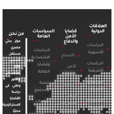
العلاقات
الدولية
قضايا
السياسات
من نحن
الأمن
العامة
والدفاع
مركز بحثي
الدراسات
مصري
الدراسات
الآسيوية
مستقل
التسلح
الاقتصادية
تأسس
الدراسات
وقضايا
الأمن
2018.
الأفريقية
الطاقة
يعتمد على
السيبراني
منظور
الدراسات
تنمية
التطرف
وطني في
الأمريكية
ومجتمع
دراسة
الإرهاب
القضايا
الدراسات
دراسات
والصراعات
الاستراتيجية
الأوروبية
الإعلام
المسلحة
محليًا