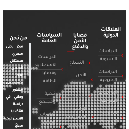
العلاقات
الدولية
قضايا
السياسات
من نحن
الأمن
العامة
والدفاع
مركز بحثي
الدراسات
مصري
الدراسات
الآسيوية
مستقل
التسلح
الاقتصادية
تأسس
الدراسات
وقضايا
الأمن
2018.
الأفريقية
الطاقة
يعتمد على
السيبراني
منظور
الدراسات
تنمية
التطرف
وطني في
الأمريكية
ومجتمع
دراسة
الإرهاب
القضايا
الدراسات
دراسات
والصراعات
الاستراتيجية
الأوروبية
الإعلام
المسلحة
محليًا