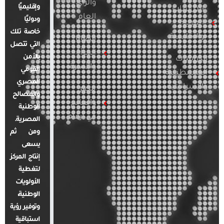
والرأي
وإقليميًا
الدراسات
العام
ودوليًا
العربية
خاصة تلك
والإقليمية
قضايا
التي تتصل
المرأة
بالأمن
الدراسات
والأسرة
القومي
الفلسطينية
المصري
والإسرائيلية
مصر
والمصالح
والعالم
الوطنية
في أرقام
المصرية.
ومن ثم
يسعى
إنتاج المركز
لتغطية
الأولويات
الوطنية،
وتوفير رؤية
استباقية