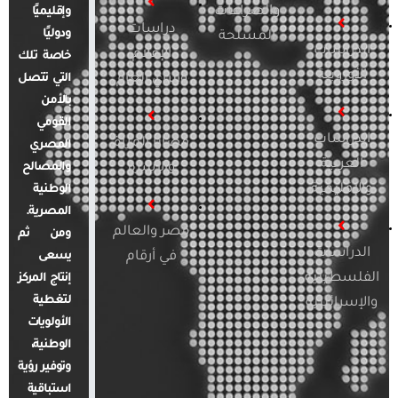
والصراعات
وإقليميًا
دراسات
ودوليًا
المسلحة
الدراسات
الإعلام
خاصة تلك
الأوروبية
والرأي العام
التي تتصل
بالأمن
القومي
الدراسات
قضايا المرأة
المصري
العربية
والأسرة
والمصالح
والإقليمية
الوطنية
المصرية.
مصر والعالم
ومن ثم
الدراسات
في أرقام
يسعى
الفلسطينية
إنتاج المركز
لتغطية
والإسرائيلية
الأولويات
الوطنية،
وتوفير رؤية
استباقية