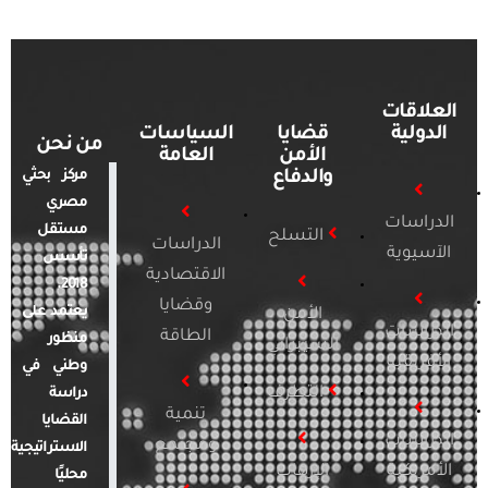
العلاقات
الدولية
قضايا
السياسات
من نحن
الأمن
العامة
والدفاع
مركز بحثي
مصري
الدراسات
مستقل
التسلح
الدراسات
الآسيوية
تأسس
الاقتصادية
2018.
وقضايا
يعتمد على
الأمن
الدراسات
الطاقة
منظور
السيبراني
الأفريقية
وطني في
التطرف
دراسة
تنمية
القضايا
الدراسات
ومجتمع
الاستراتيجية
الأمريكية
الإرهاب
محليًا