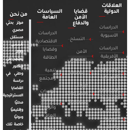
العلاقات
الدولية
قضايا
السياسات
من نحن
الأمن
العامة
والدفاع
مركز بحثي
الدراسات
مصري
الدراسات
الآسيوية
مستقل
التسلح
الاقتصادية
تأسس
الدراسات
وقضايا
الأمن
2018.
الأفريقية
الطاقة
يعتمد على
السيبراني
منظور
الدراسات
تنمية
التطرف
وطني في
الأمريكية
ومجتمع
دراسة
الإرهاب
القضايا
الدراسات
دراسات
والصراعات
الاستراتيجية
الأوروبية
الإعلام
المسلحة
محليًا
والرأي
وإقليميًا
الدراسات
العام
ودوليًا
العربية
خاصة تلك
والإقليمية
قضايا