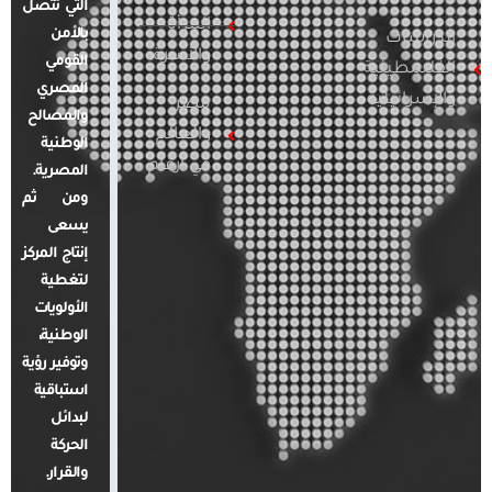
التي تتصل
المرأة
بالأمن
الدراسات
والأسرة
القومي
الفلسطينية
المصري
والإسرائيلية
مصر
والمصالح
والعالم
الوطنية
في أرقام
المصرية.
ومن ثم
يسعى
إنتاج المركز
لتغطية
الأولويات
الوطنية،
وتوفير رؤية
استباقية
لبدائل
الحركة
والقرار.