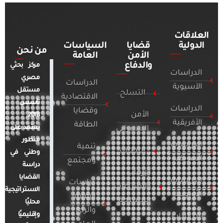
العلاقات
الدولية
قضايا
السياسات
من نحن
الأمن
العامة
والدفاع
مركز بحثي
الدراسات
مصري
الدراسات
الآسيوية
مستقل
التسلح
الاقتصادية
تأسس
الدراسات
وقضايا
الأمن
2018.
الأفريقية
الطاقة
يعتمد على
السيبراني
منظور
الدراسات
تنمية
التطرف
وطني في
الأمريكية
ومجتمع
دراسة
الإرهاب
القضايا
الدراسات
دراسات
والصراعات
الاستراتيجية
الأوروبية
الإعلام
المسلحة
محليًا
والرأي
وإقليميًا
الدراسات