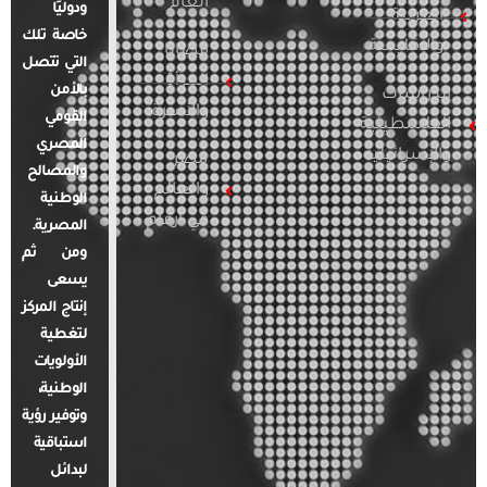
العام
ودوليًا
العربية
خاصة تلك
والإقليمية
قضايا
التي تتصل
المرأة
بالأمن
الدراسات
والأسرة
القومي
الفلسطينية
المصري
والإسرائيلية
مصر
والمصالح
والعالم
الوطنية
في أرقام
المصرية.
ومن ثم
يسعى
إنتاج المركز
لتغطية
الأولويات
الوطنية،
وتوفير رؤية
استباقية
لبدائل