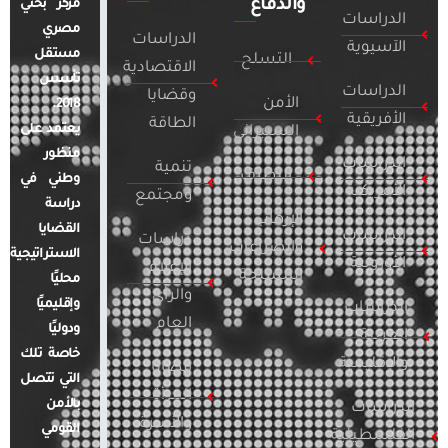
والدفاع
مركز بحثي
الدراسات
مصري
الدراسات
الآسيوية
مستقل
التسلح
الاقتصادية
تأسس
الدراسات
وقضايا
الأمن
2018.
الأفريقية
الطاقة
يعتمد على
السيبراني
منظور
الدراسات
تنمية
التطرف
وطني في
الأمريكية
ومجتمع
دراسة
الإرهاب
القضايا
الدراسات
دراسات
والصراعات
الاستراتيجية
الأوروبية
الإعلام
المسلحة
محليًا
والرأي
وإقليميًا
الدراسات
العام
ودوليًا
العربية
خاصة تلك
والإقليمية
قضايا
التي تتصل
المرأة
بالأمن
الدراسات
والأسرة
القومي
الفلسطينية