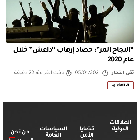
“النجاح المر”: حصاد إرهاب “داعش” خلال
عام 2020
تقى النجار
05/01/2021
وقت القراءة: 22 دقيقة
أقرأ المزيد
العلاقات
الدولية
قضايا
السياسات
من نحن
الأمن
العامة