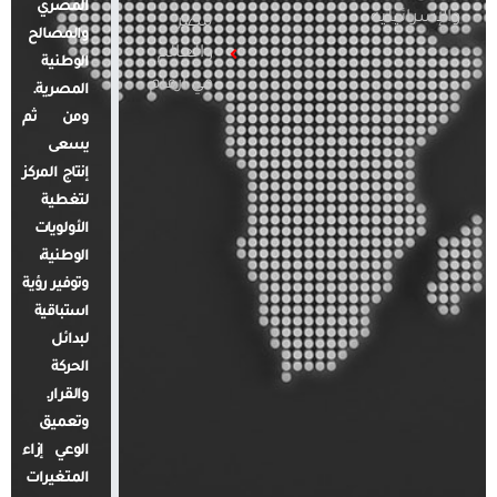
المصري
والإسرائيلية
مصر
والمصالح
والعالم
الوطنية
في أرقام
المصرية.
ومن ثم
يسعى
إنتاج المركز
لتغطية
الأولويات
الوطنية،
وتوفير رؤية
استباقية
لبدائل
الحركة
والقرار.
وتعميق
الوعي إزاء
المتغيرات