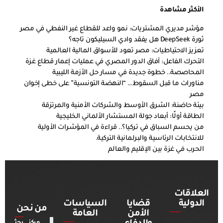
الأكثر مشاهدة
مؤشر مديري المشتريات: نمو واعد للقطاع غير النفطي في مصر
ثورة DeepSeek هل يفقد وادي السيليكون تاجه؟
تعزيز الاحتياطيات: مصر تعود للأسواق المالية العالمية
التحرك الفاعل: آفاق الدور المصري في عمليات إعمار قطاع غزة
المحاصصة.. خطوة جديدة في مسار حل الأزمة الليبية
مناورات ما قبل السقوط… “النهضة التونسية” على خطى إخوان
مصر
بيئة حاضنة: الشرق الأوسط والشركات الأمنية والمرتزقة
الطاقة أولًا: أبعاد جولة المستشار الألماني الخليجية
من يحسم السباق في تركيا؟.. قراءة في المؤشرات الأولية
للانتخابات الرئاسية والبرلمانية التركية.
الحرب في غزة بين الإقليم والعالم
العلاقات
الدولية
قضايا
السياسات
من نحن
الأمن
العامة