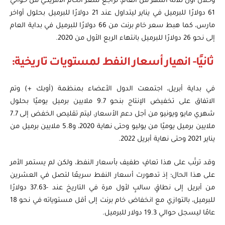
وخلال أول ثلاثة أشهر من العام، تراجع سعر الخام الأمريكي من حوالي
61 دولارًا للبرميل في يناير ليتداول عند 21 دولارًا للبرميل بحلول أواخر
مارس، كما هبط سعر خام برنت من 66 دولارًا للبرميل في بداية العام
إلى نحو 26 دولارًا للبرميل بانتهاء الربع الأول من 2020.
ثانيًا- انهيار أسعار النفط لمستويات تاريخية:
في بداية أبريل، اجتمعت الدول الأعضاء بمنظمة (أوبك +) وتم
الاتفاق على تخفيض الإنتاج بنحو 9.7 ملايين برميل يوميًا بحلول
شهري مايو ويونيو من أجل دعم الأسعار، ليتم تقليص الخفض إلى 7.7
ملايين برميل يوميًا من يوليو وحتى نهاية 2020، و5.8 ملايين برميل من
يناير 2021 وحتى نهاية أبريل 2022.
وقد ترتّب على هذا تعافٍ طفيف بأسعار النفط، ولكن لم يستمر الأمر
على هذا الحال؛ إذ تدهورت أسعار النفط سريعًا لتصل في العشرين
من أبريل إلى نطاقٍ سالبٍ لأول مرة في التاريخ عند -37.63 دولارًا
للبرميل، بالتوازي مع انخفاض خام برنت إلى أقل مستوياته في نحو 18
عامًا ليسجل حوالي 19.3 دولار للبرميل.