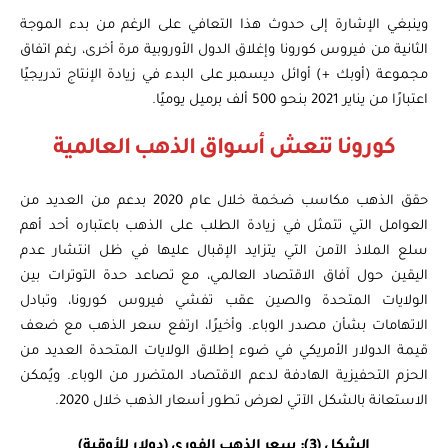
وينبغي الإشارة إلى حدوث هذا التعافي على الرغم من بدء الموجة
الثانية من فيروس كورونا وإغلاق الدول الأوروبية مرة أخرى، رغم اتفاق
مجموعة (أوبك +) أوائل ديسمبر على البدء في زيادة الإنتاج تدريجيًا
اعتبارًا من يناير 2021 بنحو 500 ألف برميل يوميًا.
كورونا تنعش أسواق الذهب العالمية
حقق الذهب مكاسب ضخمة خلال عام 2020 بدعم من العديد من
العوامل التي تتمثل في زيادة الطلب على الذهب باعتباره أحد أهم
سلع الملاذ الآمن التي يتزايد الإقبال عليها في ظل انتشار عدم
اليقين حول آفاق الاقتصاد العالمي، مع تصاعد حدة التوترات بين
الولايات المتحدة والصين عقب تفشي فيروس كورونا، وتبادل
الاتهامات بشأن مصدر الوباء. وأخيرًا، ارتفع سعر الذهب مع ضعف
قيمة الدولار الأمريكي في ضوء إطلاق الولايات المتحدة العديد من
الحزم التحفيزية الهادفة لدعم الاقتصاد المتضرر من الوباء. ويُمكن
الاستعانة بالشكل الآتي لعرض تطور أسعار الذهب خلال 2020.
الشكل (3): سعر الذهب الفوري (دولار للأوقية)