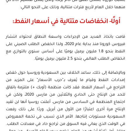
بسبب كورونا بشكل أعمق من خام برنت، ولكن يمكن تقسيم أداء كلٍ
منهما خلال العام لأربع فترات متتالية، وذلك على النحو التالي:
أولًا- انخفاضات متتالية في أسعار النفط:
قامت باتخاذ العديد من الإجراءات واسعة النطاق لاحتواء انتشار
فيروس كورونا منذ بداية عام 2020، ولذا انخفض الطلب الصيني على
النفط بنحو 1.8 مليون برميل يوميًا على أساس سنوي بالتوازي مع
انخفاض الطلب العالمي بنحو 2.5 مليون برميل يوميًا.
وبالإضافة إلى ذلك، ساعد الخلاف بين السعودية وروسيا حول خفض
إمدادات النفط وقيام ما يُعرف بـ”حرب الأسعار” على المزيد من
التراجع في أسعار النفط؛ فقد كانت منظمة (أوبك +) ملتزمة باتفاق
للحد من الإنتاج حتى الحادي والثلاثين من مارس 2020، ولكن في
اجتماع المنظمة في السادس من مارس، أعلنت روسيا أنها لن تقيد
الإنتاج مرة أخرى اعتبارًا من الأول من أبريل. وردًا على ذلك رفعت
السعودية مستويات إنتاجها، الأمر الذي تسبب في تخمة المعروض
في الوقت الذي يعاني فيه السوق من تراجع حاد في معدلات الطلب.