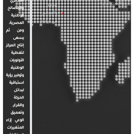
المصري
والإسرائيلية
مصر
والمصالح
والعالم
الوطنية
في أرقام
المصرية.
ومن ثم
يسعى
إنتاج المركز
لتغطية
الأولويات
الوطنية،
وتوفير رؤية
استباقية
لبدائل
الحركة
والقرار.
وتعميق
الوعي إزاء
المتغيرات