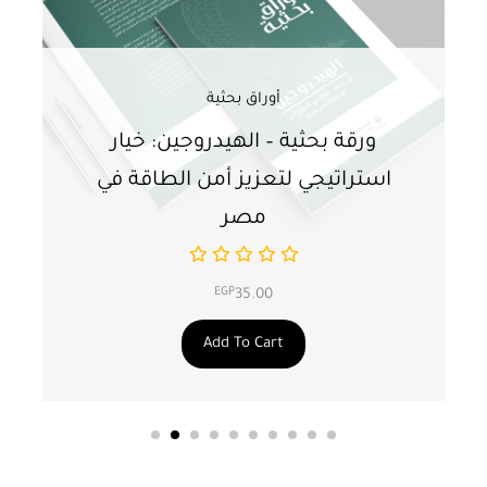
أوراق بحثية
ورقة بحثية – الهيدروجين: خيار
و
استراتيجي لتعزيز أمن الطاقة في
ا
مصر
EGP
35.00
Add To Cart