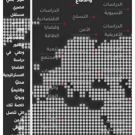
والدفاع
مركز بحثي
الدراسات
مصري
الدراسات
الآسيوية
مستقل
التسلح
الاقتصادية
تأسس
الدراسات
وقضايا
الأمن
2018.
الأفريقية
الطاقة
يعتمد على
السيبراني
منظور
الدراسات
تنمية
التطرف
وطني في
الأمريكية
ومجتمع
دراسة
الإرهاب
القضايا
الدراسات
دراسات
والصراعات
الاستراتيجية
الأوروبية
الإعلام
المسلحة
محليًا
والرأي
وإقليميًا
الدراسات
العام
ودوليًا
العربية
خاصة تلك
والإقليمية
قضايا
التي تتصل
المرأة
بالأمن
الدراسات
والأسرة
القومي
الفلسطينية