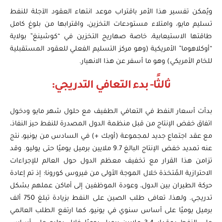
ويُمكن تفسير هذا الأمر باقتراب موعد انتهاء العقود الآجلة للنفط
تسليم مايو، وامتلاء مستودعات التخزين، واقترابها من بلوغ كامل
طاقتها الاستيعابية، خاصة صهاريج التخزين في “كوشينغ” بولاية
“أوكلاهوما” الأمريكية (وهو مركز التسليم الفعلي للعقود المستقبلية
للخام الأمريكي) وهو ما أسفر عن هذا الانهيار.
ثالثًا- بدء التعافي التدريجي:
بدأت أسعار النفط في التعافي الطفيف مع حلول شهر مايو ودخول
اتفاق خفض الإنتاج من قبل منظمة الدول المصدرة للنفط حيز النفاذ،
مع عقد اجتماع جديد لمجموعة (أوبك +) في السادس من يونيو، نتج
عنه تمديد خفض الإنتاج البالغ 9.7 ملايين برميل يوميًا حتى يوليو. وقد
تزامن هذا القرار مع تخفيف معظم الدول حول العالم للإجراءات
الاحترازية المُتخذة خلال الموجة الأولى من فيروس كورونا؛ إذ تم إعادة
حركة الطيران بين الدول، وعودة الموظفين إلى أماكن عملهم بشكل
تدريجي. ولهذا، تعافى طلب الصين على النفط بزيادة تبلغ 750 ألف
برميل يوميًا على أساس سنوي في يونيو، كما ارتفع الطلب العالمي