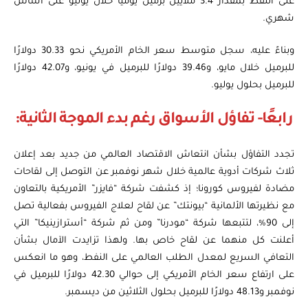
على النفط بمقدار 3.4 ملايين برميل يوميًا خلال يوليو على أساس
شهري.
وبناءً عليه، سجل متوسط سعر الخام الأمريكي نحو 30.33 دولارًا
للبرميل خلال مايو، و39.46 دولارًا للبرميل في يونيو، و42.07 دولارًا
للبرميل بحلول يوليو.
رابعًا- تفاؤل الأسواق رغم بدء الموجة الثانية:
تجدد التفاؤل بشأن انتعاش الاقتصاد العالمي من جديد بعد إعلان
ثلاث شركات أدوية عالمية خلال شهر نوفمبر عن التوصل إلى لقاحات
مضادة لفيروس كورونا؛ إذ كشفت شركة “فايزر” الأمريكية بالتعاون
مع نظيرتها الألمانية “بيونتك” عن لقاح لعلاج الفيروس بفعالية تصل
إلى 90%، لتتبعها شركة “مودرنا” ومن ثم شركة “أسترازينيكا” التي
أعلنت كل منهما عن لقاح خاص بها. ولهذا تزايدت الآمال بشأن
التعافي السريع لمعدل الطلب العالمي على النفط، وهو ما انعكس
على ارتفاع سعر الخام الأمريكي إلى حوالي 42.30 دولارًا للبرميل في
نوفمبر و48.13 دولارًا للبرميل بحلول الثلاثين من ديسمبر.