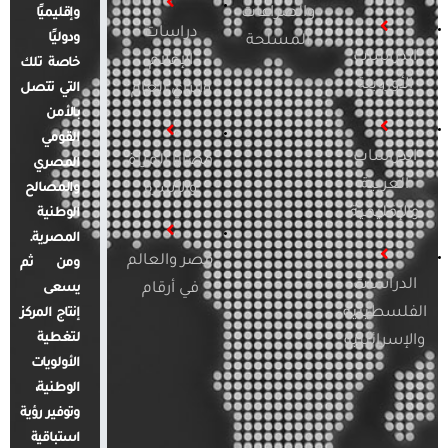
والصراعات
وإقليميًا
دراسات
ودوليًا
المسلحة
الدراسات
الإعلام
خاصة تلك
الأوروبية
والرأي العام
التي تتصل
بالأمن
القومي
الدراسات
قضايا المرأة
المصري
العربية
والأسرة
والمصالح
والإقليمية
الوطنية
المصرية.
مصر والعالم
ومن ثم
الدراسات
في أرقام
يسعى
الفلسطينية
إنتاج المركز
لتغطية
والإسرائيلية
الأولويات
الوطنية،
وتوفير رؤية
استباقية