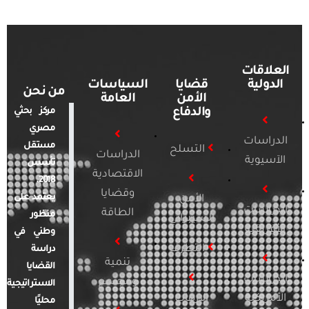
العلاقات
الدولية
قضايا
السياسات
من نحن
الأمن
العامة
والدفاع
مركز بحثي
مصري
الدراسات
مستقل
التسلح
الدراسات
الآسيوية
تأسس
الاقتصادية
2018.
وقضايا
يعتمد على
الأمن
الدراسات
الطاقة
منظور
السيبراني
الأفريقية
وطني في
التطرف
دراسة
تنمية
القضايا
الدراسات
ومجتمع
الاستراتيجية
الأمريكية
الإرهاب
محليًا