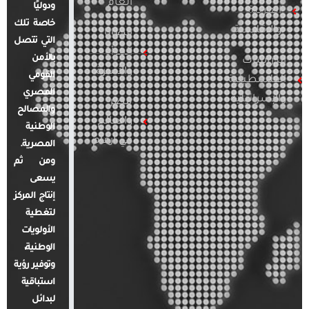
العام
ودوليًا
العربية
خاصة تلك
والإقليمية
قضايا
التي تتصل
المرأة
بالأمن
الدراسات
والأسرة
القومي
الفلسطينية
المصري
والإسرائيلية
مصر
والمصالح
والعالم
الوطنية
في أرقام
المصرية.
ومن ثم
يسعى
إنتاج المركز
لتغطية
الأولويات
الوطنية،
وتوفير رؤية
استباقية
لبدائل