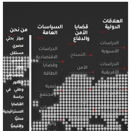
العلاقات
الدولية
قضايا
السياسات
من نحن
الأمن
العامة
والدفاع
مركز بحثي
الدراسات
مصري
الدراسات
الآسيوية
مستقل
التسلح
الاقتصادية
تأسس
الدراسات
وقضايا
الأمن
2018.
الأفريقية
الطاقة
يعتمد على
السيبراني
منظور
الدراسات
تنمية
التطرف
وطني في
الأمريكية
ومجتمع
دراسة
الإرهاب
القضايا
الدراسات
دراسات
والصراعات
الاستراتيجية
الأوروبية
الإعلام
المسلحة
محليًا
والرأي
وإقليميًا
الدراسات