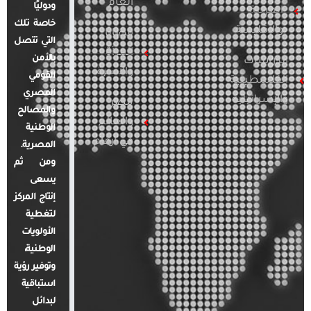
العام
ودوليًا
العربية
خاصة تلك
والإقليمية
قضايا
التي تتصل
المرأة
بالأمن
الدراسات
والأسرة
القومي
الفلسطينية
المصري
والإسرائيلية
مصر
والمصالح
والعالم
الوطنية
في أرقام
المصرية.
ومن ثم
يسعى
إنتاج المركز
لتغطية
الأولويات
الوطنية،
وتوفير رؤية
استباقية
لبدائل