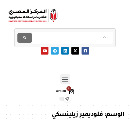
0
0.00
EGP
الوسم:
فلوديمير زيلينسكي