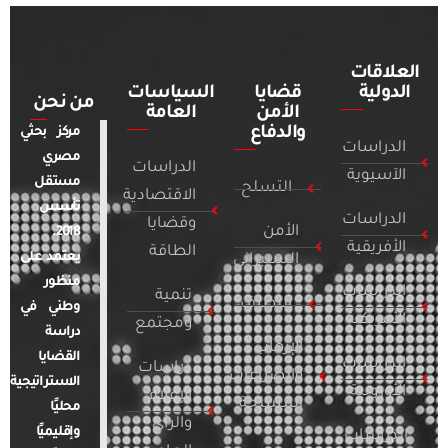
العلاقات
الدولية
قضايا
السياسات
من نحن
الأمن
العامة
والدفاع
مركز بحثي
الدراسات
مصري
الدراسات
الآسيوية
مستقل
التسلح
الاقتصادية
تأسس
الدراسات
وقضايا
الأمن
2018.
الأفريقية
الطاقة
يعتمد على
السيبراني
منظور
الدراسات
تنمية
التطرف
وطني في
الأمريكية
ومجتمع
دراسة
الإرهاب
القضايا
الدراسات
دراسات
والصراعات
الاستراتيجية
الأوروبية
الإعلام
المسلحة
محليًا
والرأي
وإقليميًا
الدراسات