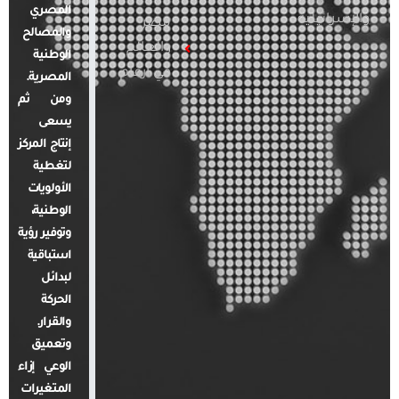
المصري
والإسرائيلية
مصر
والمصالح
والعالم
الوطنية
في أرقام
المصرية.
ومن ثم
يسعى
إنتاج المركز
لتغطية
الأولويات
الوطنية،
وتوفير رؤية
استباقية
لبدائل
الحركة
والقرار.
وتعميق
الوعي إزاء
المتغيرات