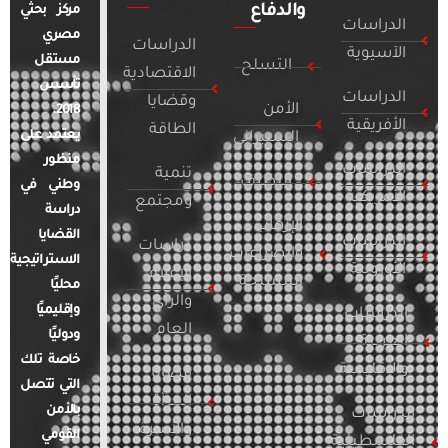
والدفاع
مركز بحثي
الدراسات
مصري
الدراسات
الآسيوية
مستقل
التسلح
الاقتصادية
تأسس
الدراسات
وقضايا
الأمن
2018.
الأفريقية
الطاقة
يعتمد على
السيبراني
منظور
الدراسات
تنمية
التطرف
وطني في
الأمريكية
ومجتمع
دراسة
الإرهاب
القضايا
الدراسات
دراسات
والصراعات
الاستراتيجية
الأوروبية
الإعلام
المسلحة
محليًا
والرأي
وإقليميًا
الدراسات
العام
ودوليًا
العربية
خاصة تلك
والإقليمية
قضايا
التي تتصل
المرأة
بالأمن
الدراسات
والأسرة
القومي
الفلسطينية