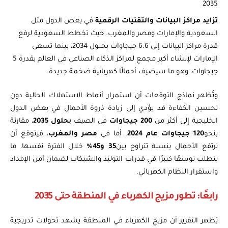
2035
تزايد مراكز البيانات والتقنيات الرقمية
في بعض الدول مثل
السعودية والإمارات ومصر والمغرب. حيث تخطط السعودية لرفع
قدرة مراكز البيانات إلى 6.6 جيجاوات بحلول 2034، بينما تسعى
الإمارات لإنشاء أكبر مجمع لمراكز الذكاء الصناعي في العالم بقدرة 5
جيجاوات، وهو ما سيضيف أحمالًا كهربائية ضخمة جديدة.
وتُظهر نماذج التوقعات أن استمرار أنماط الاستهلاك الحالية دون
تحسين الكفاءة قد يؤدي إلى زيادة ذروة الأحمال في بعض الدول
الخليجية إلى أكثر من
200 جيجاوات
في الصيف
بحلول 2035
، مقارنة
بنحو
120 جيجاوات عام 2024
. أما في
مصر والمغرب
، فيتوقع أن
ترتفع الأحمال بنسبة تتراوح بين
35 و45%
خلال الفترة نفسها، ما
يتطلب توسعًا كبيرًا في قدرات التوليد والشبكات لضمان أمن الإمداد
واستقرار النظام الكهربائي.
رابعًا: تطور مزيج الكهرباء في المنطقة حتى 2035
يُظهر التقرير أن مزيج الكهرباء في المنطقة يشهد تحولات تدريجية