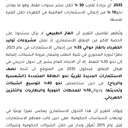
2035
، أي بزيادة تقارب
50
%
خلال عشر سنوات فقط، وهو ما يعادل
نحو
10 %
من إجمالي الاستثمارات العالمية في الكهرباء خلال الفترة
نفسها.
وتُظهر تفاصيل التقرير أن
الغاز الطبيعي
لا يزال يستحوذ على
الحصة الأكبر من الإنفاق الاستثماري، إذ تمثل
مشروعات توليد
الكهرباء بالغاز حوالي 35%
من إجمالي الاستثمارات في عام 2023،
نظرًا لدوره المحوري في تلبية الطلب وضمان مرونة الشبكات، إضافة
إلى نحو 20% للنفط. إلا أن الاتجاه العام يشير إلى تحول تدريجي في
هيكل الإنفاق؛ فبحلول 2035 من المتوقع أن تتجه
نصف
الاستثمارات الجديدة تقريبًا نحو الطاقة المتجددة (الشمسية
والرياح)
، في حين ستخصص
نحو 40% لتوسيع الشبكات
وتحديثها
، وحوالي
10% للمحطات النووية والبطاريات والتخزين
الكهربائي.
ويؤكد التقرير أن هذا التحول الاستثماري يعكس تغيرًا نوعيًا في
توجهات السياسات الحكومية. ففي حين كانت معظم الاستثمارات
قبل عام 2015 تُموَّل وتدار من خلال الشركات الحكومية وشركات