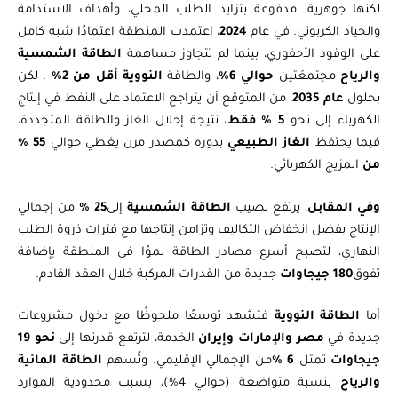
لكنها جوهرية، مدفوعة بتزايد الطلب المحلي، وأهداف الاستدامة
والحياد الكربوني. في عام
2024
، اعتمدت المنطقة اعتمادًا شبه كامل
على الوقود الأحفوري، بينما لم تتجاوز مساهمة
الطاقة الشمسية
والرياح
مجتمعَتين
حوالي 6%
، والطاقة
النووية أقل من 2%
. لكن
بحلول
عام 2035
، من المتوقع أن يتراجع الاعتماد على النفط في إنتاج
الكهرباء إلى نحو
5 % فقط
، نتيجة إحلال الغاز والطاقة المتجددة،
فيما يحتفظ
الغاز الطبيعي
بدوره كمصدر مرن يغطي حوالي
55 %
من
المزيج الكهربائي.
وفي المقابل
، يرتفع نصيب
الطاقة الشمسية
إلى
25
%
من إجمالي
الإنتاج بفضل انخفاض التكاليف وتزامن إنتاجها مع فترات ذروة الطلب
النهاري، لتصبح أسرع مصادر الطاقة نموًا في المنطقة بإضافة
تفوق
180 جيجاوات
جديدة من القدرات المركبة خلال العقد القادم.
أما
الطاقة النووية
فتشهد توسعًا ملحوظًا مع دخول مشروعات
جديدة في
مصر والإمارات وإيران
الخدمة، لترتفع قدرتها إلى
نحو 19
جيجاوات
تمثل
6 %
من الإجمالي الإقليمي. وتُسهم
الطاقة المائية
والرياح
بنسبة متواضعة (حوالي 4%)، بسبب محدودية الموارد