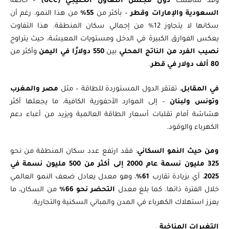
وقد ساهمت
دول مجلس التعاون الخليجي (GCC)
– خاصة
السعودية والإمارات وقطر
– بأكثر من
55%
من هذا النمو، رغم أن
سكانها لا يتجاوز 12% من إجمالي سكان المنطقة. هذا التفاوت
يعكس الفوارق الكبيرة في الدخل ومستويات المعيشة، حيث يتراوح
نصيب الفرد من الناتج المحلي
بين
550 دولارًا في اليمن
وأكثر من
80 ألف دولار في قطر
.
في المقابل
، تفتقر الدول المستوردة للطاقة – مثل
مصر والمغرب
وتونس ولبنان
– إلى الموارد الأحفورية الكافية، ما يجعلها أكثر
هشاشة أمام تقلبات أسعار الطاقة العالمية ويزيد من أعباء دعم
الكهرباء والوقود.
ومن حيث النمو السكاني
: فقد ارتفع عدد سكان المنطقة من نحو
325 مليون نسمة عام 2000 إلى أكثر من 500 مليون نسمة في
2025
، أي بزيادة تقارب
61%
، وهو معدل يعادل ضعف النمو العالمي
خلال الفترة ذاتها. كما بلغ معدل
التحضر نحو 66%
من السكان، ما
يعزز استهلاك الكهرباء في المدن والمباني السكنية والتجارية.
التغيرات المناخية