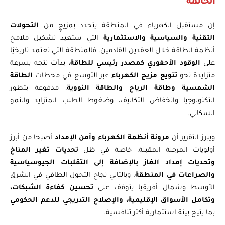
الخاتمة
إن مستقبل الكهرباء في المنطقة يتحدد بمزيجٍ من
التحولات
التقنية والسياسية والاستثمارية
التي ستعيد تشكيل ملامح
أنظمة الطاقة خلال العقدين القادمين. فالمنطقة التي تعتمد تاريخيًا
على
الوقود الأحفوري كمصدر رئيسي للطاقة
، بدأت تتجه بسرعة
متزايدة نحو
تنويع مزيج الكهرباء
عبر التوسع في محطات
الطاقة
الشمسية وطاقة الرياح والطاقة النووية
، مدفوعة بتطور
التكنولوجيا وانخفاض التكاليف، وضغوط الطلب المتزايد والنمو
السكاني.
ويبرز التقرير أن
مرونة أنظمة الكهرباء وأمن الإمداد
أصبحا من أبرز
أولويات المرحلة المقبلة، خاصة في ظل
تحديات تغير المناخ
وتحديات إمداد الغاز بالإضافة إلى التقلبات الجيوسياسية
والصراعات في المنطقة
. وبالتالي نجاح التحول الطاقي في الشرق
الأوسط وشمال أفريقيا يتوقف على
تحسين كفاءة الشبكات،
وتكامل الأسواق الإقليمية، والإصلاح التدريجي للدعم الحكومي
بما يتيح بيئة استثمارية أكثر تنافسية.