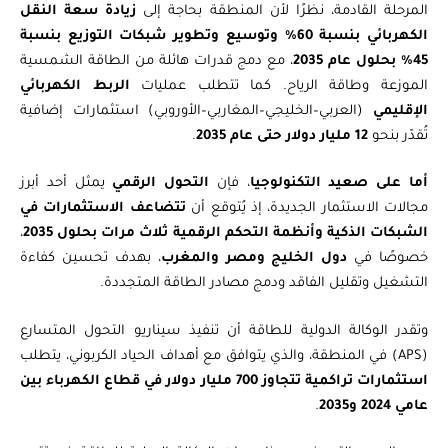
المرحلة القادمة، نظرًا لأن المنطقة بحاجة إلى
زيادة سعة النقل
الكهربائي بنسبة 60% وتوسيع وتطوير شبكات التوزيع بنسبة
45% بحلول عام 2035
، مع دمج قدرات هائلة من الطاقة الشمسية
الموزعة وطاقة الرياح. كما تتطلب عمليات
الربط الكهربائي
الإقليمي
(العربي–الخليجي–المغاربي–الأوروبي) استثمارات إضافية
تُقدّر بنحو
12 مليار دولار حتى عام 2035
.
أما على صعيد التكنولوجيا
، فإن
التحول الرقمي
يمثل أحد أبرز
مجالات الاستثمار الجديدة، إذ يُتوقع أن
تتضاعف الاستثمارات في
الشبكات الذكية وأنظمة التحكم الرقمية ثلاث مرات بحلول 2035
،
خصوصًا في
دول الخليج ومصر والمغرب
، بهدف تحسين كفاءة
التشغيل وتقليل الفاقد ودمج مصادر الطاقة المتجددة.
وتقدر الوكالة الدولية للطاقة أن تنفيذ سيناريو التحول المتسارع
(APS) في المنطقة، والذي يتوافق مع أهداف الحياد الكربوني، يتطلب
استثمارات تراكمية تتجاوز 700 مليار دولار في قطاع الكهرباء بين
عامي 2024 و2035
.