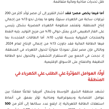
ظل تحديات مناخية ومائية متفاقمة.
أما فيما يخص مصر؛ فقد
أشار التقرير إلى أن مصر تولّد أكثر من 200
تيراوات ساعة من الكهرباء سنويًا، وهو ما يعادل نحو 13% من إجمالي
إنتاج المنطقة. وتعتمد منظومة الكهرباء المصرية بشكل رئيسي
على الغاز الطبيعي الذي يمثل حوالي 70% من مزيج التوليد، يليه النفط
والمنتجات البترولية بنسبة تقارب 10%، أما الطاقات المتجددة بما
فيها الطاقة المائية فقد جاوزت 13% من إجمالي الإنتاج لعام 2024.
وبالتالي فإن مصر تمثل نموذجًا متوازنًا لتحول الكهرباء في المنطقة،
إذ نجحت في الجمع بين الاستقرار التشغيلي، والتحول نحو الطاقة
النظيفة، والانفتاح على الأسواق الإقليمية.
أولًا: العوامل المؤثرة علي الطلب علي الكهرباء في
المنطقة
تشهد منطقة الشرق الأوسط وشمال أفريقيا تفاعلًا معقدًا بين
عوامل اقتصادية وديموغرافية ومناخية تؤثر بعمق في أنماط
استهلاك الطاقة الكهربائية؛ إذ ارتفع عدد سكانها إلى أكثر من
500