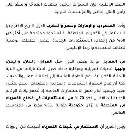
النفط الوطنية، فإن السنوات الأخيرة شهدت
انفتاحًا واسعًا
على
رأس المال الخاص والمؤسسات الدولية.
وتُعد
السعودية والإمارات ومصر والمغرب
الدول الأربع الأكثر جذبًا
للاستثمار في الكهرباء بالمنطقة، إذ تستحوذ مجتمعة على
أكثر من
60% من إجمالي الاستثمارات الجديدة
، بفضل خططها الوطنية
للطاقة المتجددة والربط الإقليمي.
في المقابل
، تواجه بعض الدول مثل
العراق، ولبنان، واليمن،
وليبيا
تحديات تمويلية وهيكلية حادة، تعيق استثماراتها في البنية
التحتية الكهربائية، رغم الحاجة الماسة إلى إعادة الإعمار والتحديث.
كما أن عدم استقرار التشريعات والقوانين وتعقيدات الدعم يمثلان
عقبة رئيسية أمام تدفق الاستثمارات الخاصة، إذ تُظهر بيانات الوكالة
الدولية للطاقة أن نحو
70 % من الاستثمارات في قطاع الكهرباء
في المنطقة لا تزال حكومية
مقارنة بـ35% فقط في المتوسط
العالمي.
ويُبرز التقرير أن
الاستثمار في شبكات الكهرباء
أصبحت من أولويات