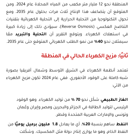
المنطقة نحو 12 مليار متر مكعب من المياه المحلاة عام 2024. ومن
المتوقع أن يتضاعف هذا الإنتاج ثلاث مرات بحلول عام 2035. ومع
تحول التكنولوجيا من التحلية الحرارية إلى التحلية الكهربائية بتقنيات
التناضح العكسي (Reverse Osmosis)، سيؤدي ذلك إلى زيادة كبيرة
في استهلاك الكهرباء. ويتوقع التقرير أن
التحلية والتبريد
معًا
سيمثلان نحو
40%
من نمو الطلب الكهربائي المتوقع حتى عام 2035.
ثانيًا: مزيج الكهرباء الحالي في المنطقة
تعتمد أنظمة الكهرباء في الشرق الأوسط وشمال أفريقيا بصورة
شبه كاملة على الوقود الأحفوري. ففي عام 2024 تكون مزيج الكهرباء
من الآتي:
الغاز الطبيعي
شكّل نحو
70 %
من توليد الكهرباء. وهو الوقود
الرئيسي لتوليد الطاقة في الجزائر والبحرين ومصر وإيران وعُمان
وتونس والإمارات العربية المتحدة وقطر.
النفط
ساهم بنسبة
20%
، أي ما يعادل
1.8 مليون برميل يوميًا
من
النفط الخام، وهو ما يوازي إنتاج دولة مثل المكسيك. وشكّلت