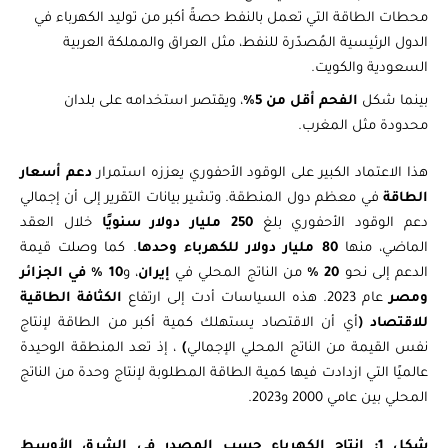
محطات الطاقة التي تعمل بالنفط حصةً أكبر من توليد الكهرباء في
الدول الرئيسية المُصدّرة للنفط، مثل العراق والمملكة العربية
السعودية والكويت.
بينما شكل
الفحم أقل من 5%
، ويقتصر استخدامه على بلدان
محدودة مثل المغرب.
هذا الاعتماد الكبير على الوقود الأحفوري يعززه استمرار
دعم أسعار
الطاقة
في معظم دول المنطقة. وتشير بيانات التقرير إلى أن إجمالي
دعم الوقود الأحفوري بلغ
250 مليار دولار سنويًا
خلال العقد
الماضي، منها
80 مليار دولار للكهرباء وحدها
. كما وصلت قيمة
الدعم إلى نحو
20 %
من الناتج المحلي في
إيران
، و
10 % في الجزائر
ومصر
عام 2023. هذه السياسات أدت إلى ارتفاع
الكثافة الطاقية
للاقتصاد (
أي أن الاقتصاد يستهلك كمية أكبر من الطاقة لإنتاج
نفس القيمة من الناتج المحلي الإجمالي
)
، إذ تعد المنطقة الوحيدة
عالميًا التي ازدادت فيها كمية الطاقة المطلوبة لإنتاج وحدة من الناتج
المحلي بين عامي 2000 و2023.
شكل 1: إنتاج الكهرباء حسب المصدر في الشرق الأوسط