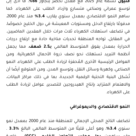
مليون
نسمة عام 2025 مع معدل تحضّر يتجاوز
66%
، ما أدى إلى
توسع عمراني وصناعي متسارع وازداد الطلب على الكهرباء. كما
ساهم النمو الاقتصادي بمعدل سنوي يقارب
3.4%
منذ عام 2000،
مدفوعًا بارتفاع الدخل ومستويات المعيشة في دول الخليج خصوصًا،
في تضاعف استهلاك الكهرباء ثلاث مرات خلال العقدين الماضيين.
في المقابل، تواجه المنطقة تحديات مناخية حادة مع ارتفاع درجات
الحرارة بمعدل يفوق المتوسط العالمي
بـ2.5 ضعف
، مما يجعل
أنظمة التبريد تستهلك نحو نصف ذروة الأحمال الكهربائية. ومن
العوامل الرئيسية الأخرى المُحفزة لزيادة الطلب علي الكهرباء، النمو
الصناعي، وكهربة وسائل النقل، وتوسع المدن. ومن المتوقع أيضًا أن
تُشكل البنية التحتية الرقمية الجديدة، بما في ذلك مراكز البيانات،
والاهتمام المتزايد بإنتاج الهيدروجين للتصدير، عوامل لزيادة الطلب
على الكهرباء.
النمو الاقتصادي والديموغرافي
تضاعف الناتج المحلي الإجمالي للمنطقة منذ عام 2000 بمعدل نمو
سنوي
3.4%
، وهو أعلى قليلًا من المتوسط العالمي البالغ
%3.3
.