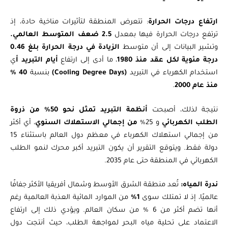
ارتفاع درجات الحرارة
: تتعرض المنطقة لتأثيرات مناخية حادة، إذ
ترتفع درجات الحرارة فيها بمعدل
2.5 ضعف المتوسط العالمي.
وتشير البيانات إلى أن متوسط
الزيادة في درجة الحرارة بلغ 0.46
درجة مئوية لكل عقد منذ 1980
، ما أدى إلى ارتفاع
أيام التبريد أ
ي
استخدام الكهرباء في التبريد
(Cooling Degree Days)
بنسبة
40 %
منذ عام 2000
.
نتيجة لذلك، أصبحت
أنظمة التبريد تمثل نحو 50% من ذروة
الطلب الكهربائي
و 25%
من إجمالي الاستهلاك السنوي
، أي أكثر
من إجمالي استهلاك الكهرباء في معظم دول العالم باستثناء 15
دولة فقط. ويتوقع التقرير أن يكون التبريد أكبر محرك لنمو الطلب
الكهربائي في المنطقة حتى عام 2035.
ندرة المياه:
تُعد منطقة الشرق الأوسط وشمال أفريقيا الأكثر جفافًا
عالميًا، إذ لا تمتلك سوى
1%
من الموارد المائية العذبة العالمية رغم
أنها تضم أكثر من 6 % من سكان العالم. ويؤدي ذلك إلى ارتفاع
الاعتماد على تحلية مياه البحر لمواجهة الطلب، حيث أنتجت دول