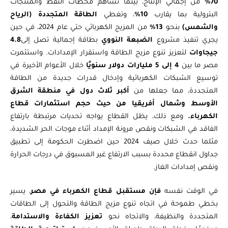
70%
من إجمالي الإنتاج، بينما تساهم محطات النفط والمنتجات
البترولية بما يقارب
10%
، وتغطي
الطاقة المتجددة (الرياح
والشمس)
بنحو
13%
من المزيج الكهربائي حتي عام 2024، في حين
يجري تنفيذ مشروع
الضبعة النووي
بطاقة إجمالية تصل إلى
4.8
جيجاوات
لتعزيز تنوع مزيج الطاقة واستقرار الإمدادات. واستثمرت
مصر ما بين
4 إلى 5 مليارات دولار سنويًا
خلال الأعوام الأخيرة في
توسيع الشبكات الكهربائية وإدخال قدرات جديدة من الطاقة
المتجددة، مما جعلها من
أكبر ثلاث دول في منطقة الشرق
الأوسط وشمال أفريقيا من حيث حجم استثمارات قطاع
الكهرباء.
ومع ذلك، يظل القطاع يواجه تحديات مرتبطة بارتفاع
الفاقد في الشبكات ونقص مرونة الإمداد أثناء موجات الحر الشديدة،
مثلما حدث خلال صيف 2024 حين اضطرت الحكومة إلى تطبيق
جداول انقطاع محددة بسبب الارتفاع غير المسبوق في درجات الحرارة
ونقص إمدادات الغاز.
في الوقت نفسه
فإن مستقبل قطاع الكهرباء في مصر
، يسير
بخطي طموحة في اتجاه تنوع مزيج الطاقة والتحول إلى الطاقات
المتجددة والنظيفة، والاتجاه نحو
تعزيز الكفاءة والاستدامة
،