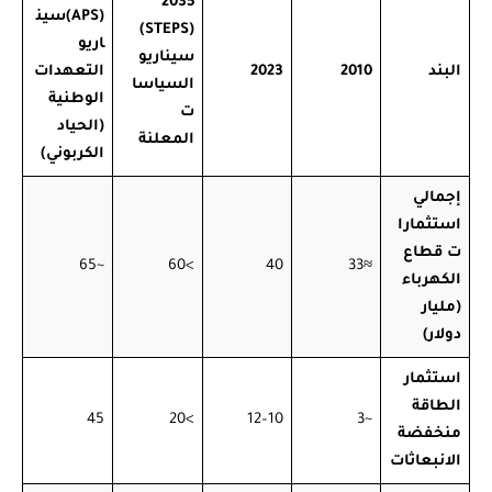
2035
(APS)
سين
(STEPS)
اريو
سيناريو
البند
2010
2023
التعهدات
السياسا
الوطنية
ت
(الحياد
المعلنة
الكربوني)
إجمالي
استثمارا
ت قطاع
~65
>60
40
≈33
الكهرباء
(مليار
دولار)
استثمار
الطاقة
45
>20
10–12
~3
منخفضة
الانبعاثات