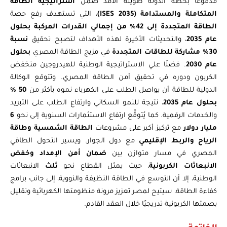
مدفوعًا بخطة الدولة طويلة الأمد ضمن
استراتيجية الطاقة
المتكاملة والمستدامة (ISES 2035)
، التي تستهدف رفع حصة
الطاقة المتجددة إلى 42% من إجمالي القدرات المركبة بحلول
عام 2035
، والتحديثات الأخيرة لهذه الأهداف لتصبح تحقيق
نسبة
30% مشاركة للطاقات المتجددة
في مزيج الطاقة المصري
بحلول
عام 2030
. فضلًا علي الاستراتيجية الوطنية للهيدروجين منخفض
الكربون ودوره في تحقيق أمن الطاقة المصري. وتتوقع الوكالة
الدولية للطاقة أن يواصل الطلب على الكهرباء نموه بأكثر من
50 %
بحلول عام 2035
، نتيجة للنمو السكاني وارتفاع الطلب على التبريد
والخدمات الرقمية. كما يُتوقَّع ارتفاع الاستثمارات السنوية إلى نحو
6
مليار دولار
مع تركيز أكبر على مشروعات
الطاقة الشمسية وطاقة
الرياح والربط الإقليمي
مع دول الجوار. ويسير التحول الطاقي
المصري في مسار متوازن بين
ضمان أمن الإمداد وخفض
الانبعاثات الكربونية
، حيث يمثل القطاع نحو
ثلث
الانبعاثات
الوطنية، إلا أن التوسع في الطاقة النظيفة والنووية، إلى جانب برامج
كفاءة الطاقة، سيتيح لمصر تعزيز مرونة منظومتها الكهربائية وتقليل
بصمتها الكربونية تدريجيًا خلال العقد القادم.