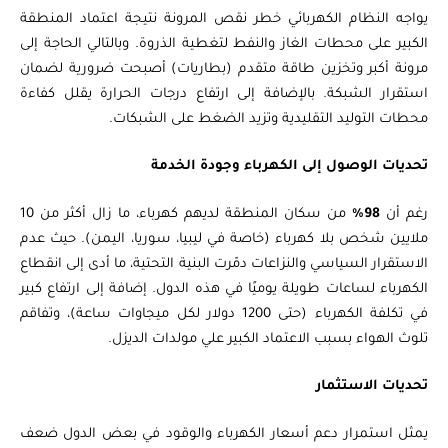
يواجه النظام الكهربائي خطر نقص المرونة نتيجة اعتماد المنطقة
الكبير على محطات الغاز والنفط لتغطية الذروة. وبالتالي الحاجة إلى
مرونة أكبر وتخزين طاقة متقدم (بطاريات) أصبحت ضرورية لضمان
استقرار الشبكة. بالإضافة إلى ارتفاع درجات الحرارة يقلل كفاءة
محطات التوليد التقليدية وتزيد الضغط على الشبكات.
تحديات الوصول إلى الكهرباء وجودة الخدمة
رغم أن
98%
من سكان المنطقة لديهم كهرباء، ما زال أكثر من 10
ملايين شخص بلا كهرباء (خاصة في ليبيا، سوريا، اليمن). حيث عدم
الاستقرار السياسي والنزاعات دمّرت البنية التحتية، ما أدى إلى انقطاع
الكهرباء لساعات طويلة يوميًا في هذه الدول. إضافة إلى ارتفاع كبير
في تكلفة الكهرباء (حتى 1200 دولار لكل ميجاوات ساعة)، وتفاقم
تلوث الهواء بسبب الاعتماد الكبير علي مولدات الديزل.
تحديات الاستثمار
يمثل استمرار دعم أسعار الكهرباء والوقود في بعض الدول ضعف