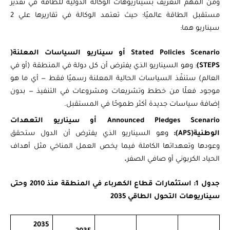
ومن المهم التعريف بسيناريوهات الوكالة الدولية للطاقة في تقدير
مستقبل الطاقة عالميًا؛ حيث تعتمد الوكالة في تقاريرها علي 2
سيناريو هما:
Stated Policies Scenario أو سيناريو السياسات المعلنة(
STEPS)
: وهو السيناريو الذي يفترض أن كل دولة في المنطقة (أو في
العالم) ستنفّذ السياسات الحالية المعلنة رسميًا فقط — أي ما هو
موجود فعلًا من خطط وتشريعات ومشروعات في التنفيذ — بدون
إضافة سياسات جديدة أكثر طموحًا في المستقبل.
Announced Pledges Scenario
أو
سيناريو التعهدات
الوطنية(APS):
وهو السيناريو الذي يفترض أن الدول ستحقق
وعودها وتعهداتها الكاملة فيما يخص العمل المناخي مثل أهداف
الحياد الكربوني أو صافي الصفر
.
جدول 1: استثمارات قطاع الكهرباء في المنطقة منذ 2010 وحتى
سيناريوهات التحول الطاقي 2035
2035