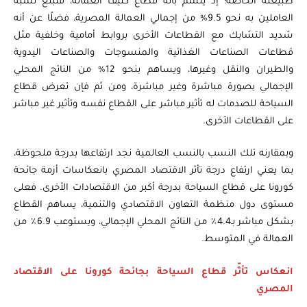
طبيعته الخاصة؛ إذ يتسم بأنه قطاع كثيف العمالة، فتبلغ نسبة
العاملين به نحو 9.5% من إجمالي العمالة المصرية، فضلًا عن أنه
شديد التشابك مع القطاعات الأخرى بروابط أمامية وخلفية مثل
قطاعات الصناعات الغذائية والمنسوجات والصناعات اليدوية
والطيران والنقل وغيرها، ويساهم بنحو 12% من الناتج المحلي
الإجمالي بصورة مباشرة وغير مباشرة، ومن ثم فإن تعرض قطاع
السياحة للصدمات له تأثير مباشر على القطاع نفسه وتأثير غير مباشر
على القطاعات الأخرى.
وبمقارنه تلك النسب بالنسب العالمية نجد ارتفاعها بدرجة ملحوظة،
بما يعني ارتفاع درجة تأثر الاقتصاد المصري بانعكاسات أزمة جائحة
كورونا على قطاع السياحة بدرجة أكبر من الاقتصادات الأخرى. فعلى
مستوى دول منظمة التعاون الاقتصادي والتنمية، يساهم القطاع
بشكل مباشر بـ4.4٪ من الناتج المحلي الإجمالي، ويستوعب 6.9٪ من
العمالة في المتوسط.
انعكاس تأثّر قطاع السياحة بجائحة كورونا على الاقتصاد
المصري