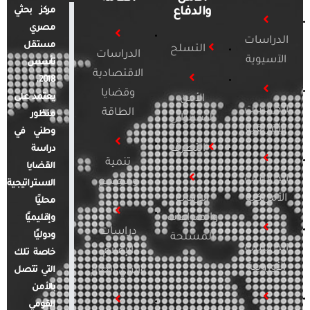
والدفاع
مركز بحثي
مصري
الدراسات
مستقل
التسلح
الدراسات
الآسيوية
تأسس
الاقتصادية
2018.
وقضايا
يعتمد على
الأمن
الدراسات
الطاقة
منظور
السيبراني
الأفريقية
وطني في
التطرف
دراسة
تنمية
القضايا
الدراسات
ومجتمع
الاستراتيجية
الأمريكية
الإرهاب
محليًا
والصراعات
وإقليميًا
دراسات
ودوليًا
المسلحة
الدراسات
الإعلام
خاصة تلك
الأوروبية
والرأي العام
التي تتصل
بالأمن
القومي