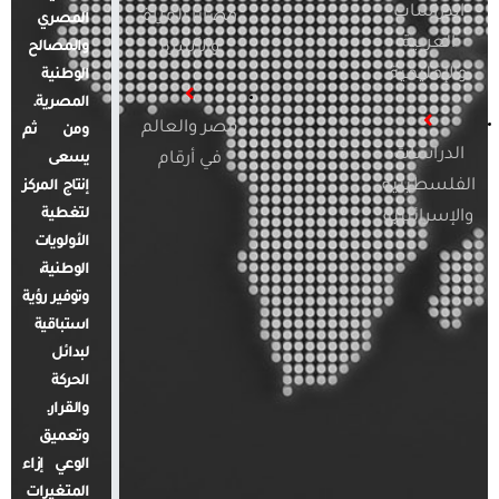
الدراسات
قضايا المرأة
المصري
العربية
والأسرة
والمصالح
والإقليمية
الوطنية
المصرية.
مصر والعالم
ومن ثم
الدراسات
في أرقام
يسعى
الفلسطينية
إنتاج المركز
لتغطية
والإسرائيلية
الأولويات
الوطنية،
وتوفير رؤية
استباقية
لبدائل
الحركة
والقرار.
وتعميق
الوعي إزاء
المتغيرات