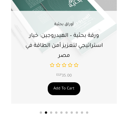
أوراق بحثية
ورقة بحثية – الهيدروجين: خيار
و
استراتيجي لتعزيز أمن الطاقة في
ا
مصر
EGP
35.00
Add To Cart