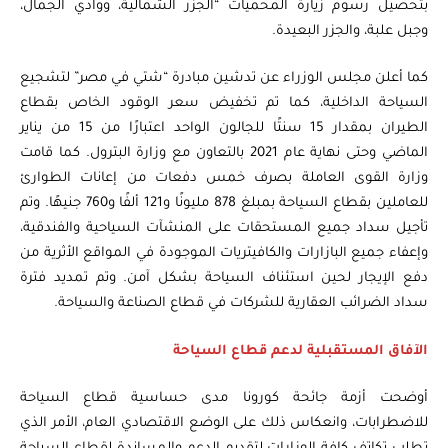
بتحصيل رسوم زيارة المحميات “الجزر الشمالية، ووادي الجمال،
وجبل علبة، والجزر البعيدة.
كما أعلن مجلس الوزراء عن تدشين مبادرة “شتي في مصر” لتشجيع
السياحة الداخلية، كما تم تخفيض سعر الوقود الخاص بقطاع
الطيران بمقدار 15 سنتًا للجالون الواحد اعتبارًا من 15 من يناير
الماضي وحتى نهاية عام 2021 بالتعاون مع وزارة البترول. كما قامت
وزارة القوى العاملة بصرف خمس دفعات من إعانات الطوارئ
للعاملين بقطاع السياحة بمبلغ 878 مليونًا و121 ألفًا و760 جنيهًا. وتم
تأجيل سداد جميع المستحقات على المنشآت السياحية والفندقية،
وإعفاء جميع البازارات والكافيتريات الموجودة في المواقع الأثرية من
دفع الإيجار لحين استئناف السياحة بشكل آمن. وتم تمديد فترة
سداد الضرائب العقارية للشركات في قطاع الصناعة والسياحة.
الآفاق المستقبلية لدعم قطاع السياحة
أوضحت أزمة جائحة كورونا مدى حساسية قطاع السياحة
للاضطرابات، وانعكاس ذلك على الوضع الاقتصادي العام، الأمر الذي