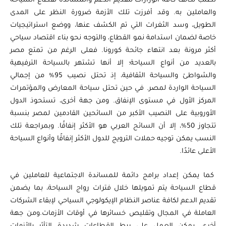
تطلب تكاتف كافة الوزارات لتقديم الدعم والمساندة لقطاع السياحة
والعاملين به. وقد أفرزت تلك الأزمة ضرورة النظر على المدى
الطويل، وسد الثغرات التي تم الكشف عنها، ووضع استراتيجيات
خاصة لضمان استدامة نمو القطاع، والتوجه نحو بناء اقتصاد سياحي
أكثر مرونة بعد انتهاء جائحة كورونا. فعلى الرغم من تمتع مصر
بالعديد من أنواع السياحة؛ إلا أنها تشتهر بالسياحة الترفيهية
والشواطئ والسياحة الثقافية، إذ تحتل نصيب 95% من إجمالي
السياحة الواردة لمصر. في حين تحتل سياحة المعارض والمؤتمرات
المركز الأول في مستوى الإنفاق. ومن جهة أخرى، تستحوذ الدول
الأوروبية على النصيب الأكبر من السائحين القادمين لمصر بنسبة
تتجاوز 50%، إلا أن السائح العربي هو الأكثر إنفاقًا. وبمراجعة تلك
النسب يمكن توجيه حملات الترويج للدول الأكثر إنفاقًا وأنواع السياحة
الأعلى عائدًا.
كما يمكن إعداد برامج دائمة للمساندة الاجتماعية للعاملين في
قطاع السياحة يتم تمويلها خلال فترات رواج السياحة، بما يضمن
تقديم الدعم لكافة عناصر النظام الإيكولوجي السياحي لإبقاء الشركات
العاملة في المجال وتقليص خسائرها في أوقات الأزمات.ومن جهة