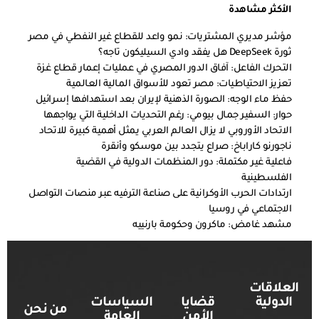
الأكثر مشاهدة
مؤشر مديري المشتريات: نمو واعد للقطاع غير النفطي في مصر
ثورة DeepSeek هل يفقد وادي السيليكون تاجه؟
التحرك الفاعل: آفاق الدور المصري في عمليات إعمار قطاع غزة
تعزيز الاحتياطيات: مصر تعود للأسواق المالية العالمية
حفظ ماء الوجه: الصورة الذهنية لإيران بعد استهدافها إسرائيل
حوار: السفير جمال بيومي: رغم التحديات الداخلية التي يواجهها
الاتحاد الأوروبي لا يزال العالم العربي يمثل أهمية كبيرة للاتحاد
ناجورنو كاراباخ: صراع يتجدد بين موسكو وأنقرة
فاعلية غير مكتملة: دور المنظمات الدولية في القضية
الفلسطينية
ارتدادات الحرب الأوكرانية على صناعة الترفيه عبر منصات التواصل
الاجتماعي في روسيا
مشهد غامض: ماكرون وحكومة بارنييه
العلاقات
الدولية
قضايا
السياسات
من نحن
الأمن
العامة