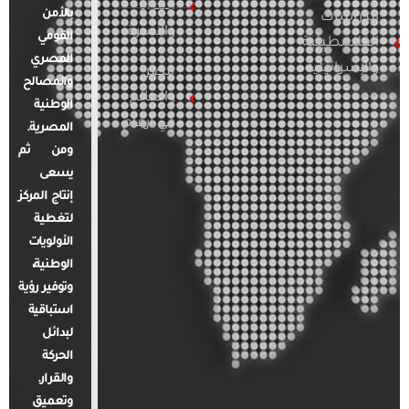
المرأة
بالأمن
الدراسات
والأسرة
القومي
الفلسطينية
المصري
والإسرائيلية
مصر
والمصالح
والعالم
الوطنية
في أرقام
المصرية.
ومن ثم
يسعى
إنتاج المركز
لتغطية
الأولويات
الوطنية،
وتوفير رؤية
استباقية
لبدائل
الحركة
والقرار.
وتعميق