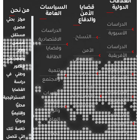
العلاقات
الدولية
قضايا
السياسات
من نحن
الأمن
العامة
والدفاع
مركز بحثي
الدراسات
مصري
الدراسات
الآسيوية
مستقل
التسلح
الاقتصادية
تأسس
الدراسات
وقضايا
الأمن
2018.
الأفريقية
الطاقة
يعتمد على
السيبراني
منظور
الدراسات
تنمية
التطرف
وطني في
الأمريكية
ومجتمع
دراسة
الإرهاب
القضايا
الدراسات
دراسات
والصراعات
الاستراتيجية
الأوروبية
الإعلام
المسلحة
محليًا
والرأي
وإقليميًا
الدراسات
العام
ودوليًا
العربية
خاصة تلك
والإقليمية
قضايا
التي تتصل