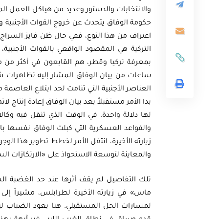
والانتخابات والدستور وعديد من هياكل العمل ا
حكومة الوفاق يتحدث عن خروج القوات الأجنبية وا
اعتراف من هذا النوع، ففي حال ظن فايز السراج
التركية هي المقصود الواقعي بالقوات الأجنبية
بمعرفة تركيا وقطر، هم القابعون في أكثر من 
ساعات من بيان الوفاق المشار إليه تظاهرات ش
العناصر الأجنبية التي تنامت لحد ابتلاع العاصمة م
بدا الأمر مستقبلاً بعد بيان الوفاق إعادة إنتاج 
لها دلالة واحدة. في الوقت الذي تنقل فيه وكالا
والقواعد العسكرية التي كبلت الوفاق نفسها با
زيارته الأخيرة، انتقل الأمر لخطط تطوير هذا الوج
والمعاينة لتوسعة الاستحواذ على «الارتكازات ا
تلك التفاصيل لم يقف أثرها عند حد الغضبة الشع
ماس» في زيارته الأخيرة لطرابلس، مشيراً إلى أ
لمسارات الحل المستقبلي. هنا يعود الضباب ليت