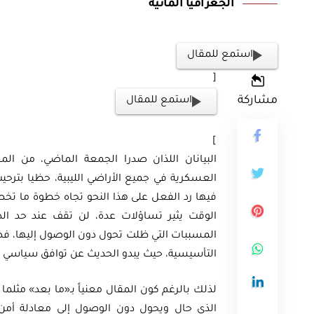
الجغرافيا المائية
استمع للمقال
[
ثية
مشاركة
استمع للمقال
أوراق بحثية
ورقة بحثية – المؤتمر الصهيوني الـ39:
]
ن على مستقبل
ورقة بحثية – الطاقة المتجددة
البيانان اللذان صدرا الجمعة الماضي، من الم
ية العالمية
أمن الطاقة المصري
العسكرية في جميع الأراضي الليبية، حظيا بترحيب
فيها رد الفعل على هذا النحو تجاه خطوة ما تخص ا
الوقت يثير تساؤلات عدة، لن تقف عند حد ال
EGP
EG
35.00
المسببات التي ظلت تحول دون الوصول إليها، فض
Add To Cart
Add
التأسيسية، حيث يبدو الحديث عن توافق سياسي دون
لذلك بالرغم كون المقال معنياً بـ«ما بعد» مثلما
الذي حال ويحول دون الوصول إلى معادلة أمن 