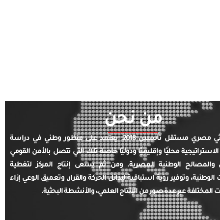
من نحن
مركز بحثي مصري مستقل تأسس 2018. يعتمد على منظور وطني في دراسة
الاستراتيجية محليًا وإقليميًا ودوليًا خاصة تلك التي تتصل بالأمن القومي
والمصالح الوطنية المصرية. ومن ثم يسعى إنتاج المركز لتغطية
ت الوطنية، وتوفير رؤية استباقية لبدائل الحركة والقرار. وتعميق الوعي إزاء
ت المختلفة عبر عدة صور من الإنتاج العلمي، والأنشطة البحثية.