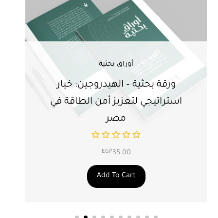
أوراق بحثية
ورقة بحثية – الهيدروجين: خيار
ور
استراتيجي لتعزيز أمن الطاقة في
ال
مصر
EGP
35.00
Add To Cart