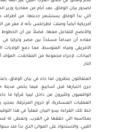
قدم وساق في نطاق الغرب الليبي غير آبهة بهذه
لصدور بيان الوفاق، بعد أيام من مغادرة وزير ا
التي بدأ الوفاق يستشعر جديتها، من أطراف د
أمريكية أيضاً وصلت لطرابلس بأنه لا مفر من ال
والأنضج للتفاعل معها، فضلاً عن أن الخطوط ال
مفاده أن صداماً مسلحاً بين مصر وتركيا في ل
الأفريقي ومياه المتوسط، مما دفع الولايات 
البيانات، لإجراء مجموعة من المقابلات، المؤكد
النار.
المتفائلون ينظرون لما جاء في بيان الوفاق، باعت
جرى اختبارها قبل أسابيع، فيما يخص مدينة 
الواقعيون وكثيرون من داخل ليبيا قرأوا ما جا
العمليات العسكرية، أو خروج المرتزقة، بمجر
خط تلك القراءة يبدو البيان فعلياً في هذا التو
بمكاسبه التي حققها في الغرب، وتعطى له فس
الليبي، والاستحواذ على الموانئ الذي بدأ منذ سن