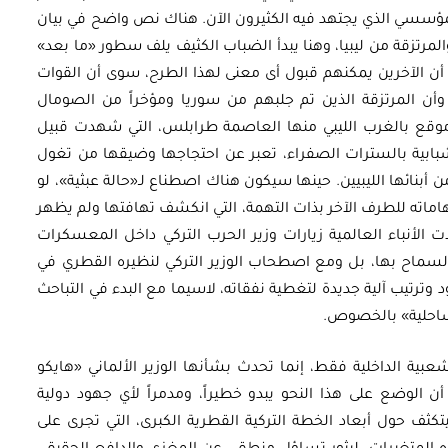
لمؤسسي الذي يجتهد فيه الكثيرون الآن. هناك نص واضح في بيان
لمرتزقة من ليبيا، وهنا يبدأ الضباب الكثيف يلف سطور «ما بعد»
 أن الآخرين يمكنهم قبول أى معنى لهذا الطرح، سوى أن القوات
، وأن المرتزقة الذين تم جلبهم من سوريا ومؤخراً من الصومال
موقع بالغرب الليبي منها العاصمة طرابلس، التي شهدت قبيل
بابية بالسترات الصفراء، تعبر عن احتجاجها وضيقها من تغول
ن أبنائها الليبيين. حينها سيكون هناك اصطناع لـ«حالة عبثية»، لو
لاتهاماته للطرف الآخر بذات التهمة، التي انكشف تهافتها ولم يظهر
ت الأنباء العالمية زيارات وزير الحرب التركي داخل المعسكرات
لسماح بها، بل ومع اصطحاب الوزير التركي لنظيره القطري في
ود وترتيب آلية جديدة لتغطية نفقاته، لاسيما مع البدء في التباحث
لساحلية» بالخصوص.
بية الداخلية فقط، إنما تحدث بشأنها الوزير الألماني «هايكو
ن الوضع على هذا النحو يبدو خطيراً، ومدمراً لأي جهود دولية
كثف حول أبعاد الخطة التركية القطرية الكبرى، التي تجرى على