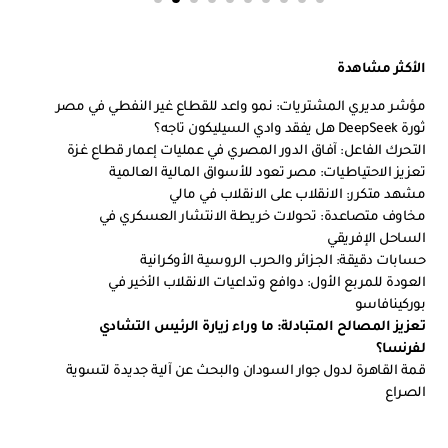
الأكثر مشاهدة
مؤشر مديري المشتريات: نمو واعد للقطاع غير النفطي في مصر
ثورة DeepSeek هل يفقد وادي السيليكون تاجه؟
التحرك الفاعل: آفاق الدور المصري في عمليات إعمار قطاع غزة
تعزيز الاحتياطيات: مصر تعود للأسواق المالية العالمية
مشهد متكرر: الانقلاب على الانقلاب في مالي
مخاوف متصاعدة: تحولات خريطة الانتشار العسكري في
الساحل الإفريقي
حسابات دقيقة: الجزائر والحرب الروسية الأوكرانية
العودة للمربع الأول: دوافع وتداعيات الانقلاب الأخير في
بوركينافاسو
تعزيز المصالح المتبادلة: ما وراء زيارة الرئيس التشادي
لفرنسا؟
قمة القاهرة لدول جوار السودان والبحث عن آلية جديدة لتسوية
الصراع