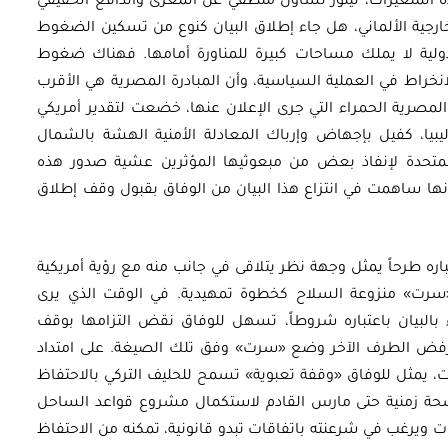
 المتغيرات، ليثور تساؤل منطقي عن المغزى والدافع الحقيقي
لخارجية الألماني، هل جاء إطلاق البيان كنوع من تسكين الضغوط
ولية لا يملك مساحات كبيرة للمناورة أمامها. فهناك ضغوط
انخراط في العملية السياسية، وأن المبادرة المصرية هي الأقرب
مصرية الحمراء التي جرى الإعلان عنها، خضعت لتقدير أمريكي
يبيا، كفيل بإجهاض وإرباك المعادلة الأمنية الهشة بالشمال
المتحدة لإنفاذ بعض من مبعوثيها المؤثرين عشية صدور هذه
 أنها ساهمت في انتزاع هذا البيان من الوفاق بقبول وقف إطلاق
باره طرحاً يمثل وجهة نظر يتلاقى في جانب منه مع رؤية أمريكية
«سرت» منزوعة السلاح كخطوة تمهيدية. في الوقت الذي يرى
ء بالبيان باعتباره شروطاً، تسهل للوفاق نقض التزامها بوقف
د رفض الطرف الآخر وضع «سرت» وفق تلك الصيغة. على امتداد
قيت، يمثل للوفاق «وقفة تعبوية» تسمح للحليف التركي بالاحتفاظ
حة زمنية حتى مارس القادم لاستكمال مشروع قواعد الساحل
وات ويرغب في شرعنته باتفاقات تبدو قانونية، تمكنه من الاحتفاظ