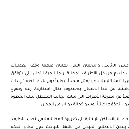
أوراق بحثية
ورقة بحثية - أمن الطاقة المصري:
 وتعزيز
الغاز والنفط خارطة الموارد
جلس الرئاسي والبرلمان الليبي يعلنان فيهما وقف العمليات
وسياسات التعزيز
 واسع من كل الأطراف المعنية، ربما للمرة الأولى التي يتوافق
لأزمة الليبية. وهو يمثل ملمحاً إيجابياً دون شك، لكنه في ذات
دهشة من هذا الاحتفال بـ«خطوة» طال انتظارها، رغم وضوح
EGP
35.00
لاً عن معرفة الأطراف التي مثلت الجانب المعطل لتلك الخطوة
Add To Cart
 تحققها عبثياً، ويبدو كحالة دوران في المكان.
 جاء عنوانه، لكن الإشارة إلى ضرورة المكاشفة في تحديد الطرف،
يمكن الانطلاق المبدئي في ظلها، للتباحث حول نظام الحكم