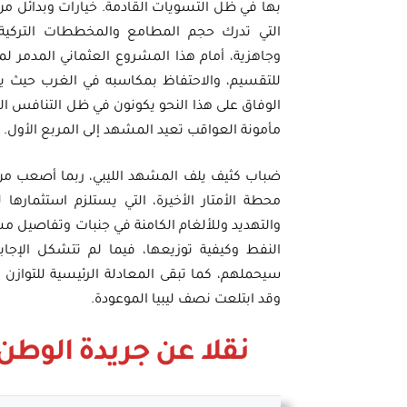
بها في ظل التسويات القادمة. خيارات وبدائل من 
التي تدرك حجم المطامع والمخططات التركية،
وجاهزية، أمام هذا المشروع العثماني المدمر لمس
للتقسيم، والاحتفاظ بمكاسبه في الغرب حيث يست
الوفاق على هذا النحو يكونون في ظل التنافس الذي
مأمونة العواقب تعيد المشهد إلى المربع الأول.
ضباب كثيف يلف المشهد الليبي، ربما أصعب من م
محطة الأمتار الأخيرة، التي يستلزم استثمار
والتهديد وللألغام الكامنة في جنبات وتفاصيل مش
النفط وكيفية توزيعها، فيما لم تتشكل الإج
سيحملهم، كما تبقى المعادلة الرئيسية للتوازن ال
وقد ابتلعت نصف ليبيا الموعودة.
نقلا عن جريدة
الوطن