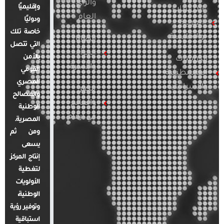
والرأي
وإقليميًا
الدراسات
العام
ودوليًا
العربية
خاصة تلك
والإقليمية
قضايا
التي تتصل
المرأة
بالأمن
الدراسات
والأسرة
القومي
الفلسطينية
المصري
والإسرائيلية
مصر
والمصالح
والعالم
الوطنية
في أرقام
المصرية.
ومن ثم
يسعى
إنتاج المركز
لتغطية
الأولويات
الوطنية،
وتوفير رؤية
استباقية