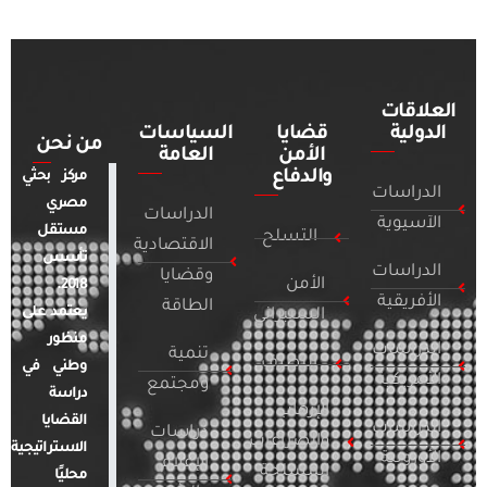
العلاقات
الدولية
قضايا
السياسات
من نحن
الأمن
العامة
والدفاع
مركز بحثي
الدراسات
مصري
الدراسات
الآسيوية
مستقل
التسلح
الاقتصادية
تأسس
الدراسات
وقضايا
الأمن
2018.
الأفريقية
الطاقة
يعتمد على
السيبراني
منظور
الدراسات
تنمية
التطرف
وطني في
الأمريكية
ومجتمع
دراسة
الإرهاب
القضايا
الدراسات
دراسات
والصراعات
الاستراتيجية
الأوروبية
الإعلام
المسلحة
محليًا