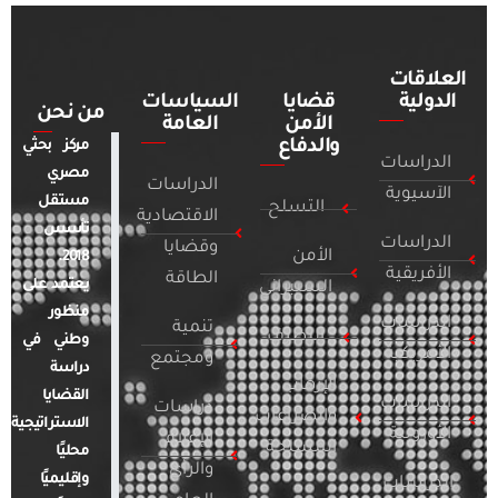
العلاقات
الدولية
قضايا
السياسات
من نحن
الأمن
العامة
والدفاع
مركز بحثي
الدراسات
مصري
الدراسات
الآسيوية
مستقل
التسلح
الاقتصادية
تأسس
الدراسات
وقضايا
الأمن
2018.
الأفريقية
الطاقة
يعتمد على
السيبراني
منظور
الدراسات
تنمية
التطرف
وطني في
الأمريكية
ومجتمع
دراسة
الإرهاب
القضايا
الدراسات
دراسات
والصراعات
الاستراتيجية
الأوروبية
الإعلام
المسلحة
محليًا
والرأي
وإقليميًا
الدراسات