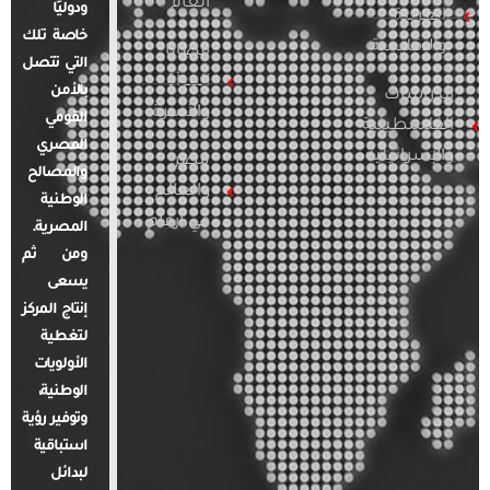
العام
ودوليًا
العربية
خاصة تلك
والإقليمية
قضايا
التي تتصل
المرأة
بالأمن
الدراسات
والأسرة
القومي
الفلسطينية
المصري
والإسرائيلية
مصر
والمصالح
والعالم
الوطنية
في أرقام
المصرية.
ومن ثم
يسعى
إنتاج المركز
لتغطية
الأولويات
الوطنية،
وتوفير رؤية
استباقية
لبدائل