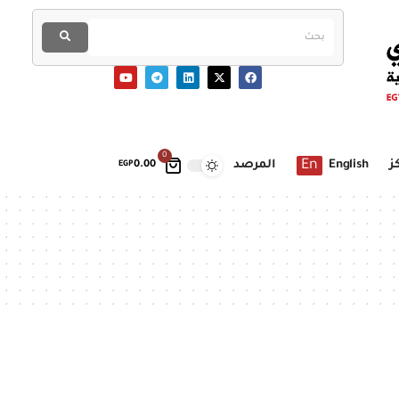
0
En
ز
English
المرصد
EGP
0.00