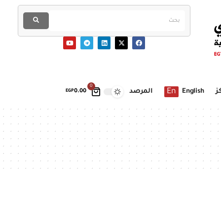
0
En
ز
English
المرصد
EGP
0.00