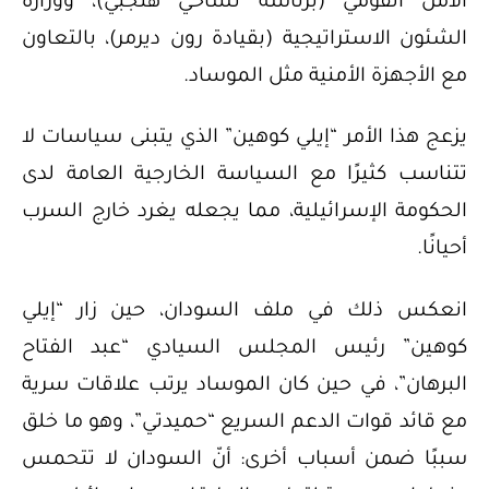
الأمن القومي (برئاسة تساحي هنجبي)، ووزارة
الشئون الاستراتيجية (بقيادة رون ديرمر)، بالتعاون
مع الأجهزة الأمنية مثل الموساد.
يزعج هذا الأمر “إيلي كوهين” الذي يتبنى سياسات لا
تتناسب كثيرًا مع السياسة الخارجية العامة لدى
الحكومة الإسرائيلية، مما يجعله يغرد خارج السرب
أحيانًا.
انعكس ذلك في ملف السودان، حين زار “إيلي
كوهين” رئيس المجلس السيادي “عبد الفتاح
البرهان”، في حين كان الموساد يرتب علاقات سرية
مع قائد قوات الدعم السريع “حميدتي”، وهو ما خلق
سببًا ضمن أسباب أخرى: أنّ السودان لا تتحمس