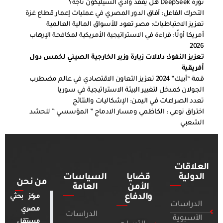
ثورة DeepSeek هل يفقد وادي السيليكون تاجه؟
التحرك الفاعل: آفاق الدور المصري في عمليات إعمار قطاع غزة
تعزيز الاحتياطيات: مصر تعود للأسواق المالية العالمية
أمريكا أولًا: قراءة في الاستراتيجية الأمريكية لمكافحة الإرهاب
2026
تعزيز النفوذ: دلالات زيارة وزير الخارجية الصيني لخمس دول
أفريقية
قمة “أبيك” 2024 تعزيز التعاون الاقتصادي في عالم مضطرب
الجولان كمدخل لتغيير البيئة الاستراتيجية في سوريا
تعدد الصراعات في اليمن: الإشكاليات والنتائج
اختراق نوعي : الكاظمي ومسار الادماج ” المؤسسي ” للحشد
الشعبي
العلاقات
الدولية
قضايا
السياسات
من نحن
الأمن
العامة
والدفاع
مركز بحثي
الدراسات
مصري
الدراسات
الآسيوية
مستقل