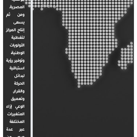
في أرقام
المصرية.
ومن ثم
يسعى
إنتاج المركز
لتغطية
الأولويات
الوطنية،
وتوفير رؤية
استباقية
لبدائل
الحركة
والقرار.
وتعميق
الوعي إزاء
المتغيرات
المختلفة
عبر عدة