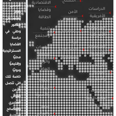
التسلح
الاقتصادية
تأسس
الدراسات
وقضايا
الأمن
2018.
الأفريقية
الطاقة
يعتمد على
السيبراني
منظور
الدراسات
تنمية
التطرف
وطني في
الأمريكية
ومجتمع
دراسة
الإرهاب
القضايا
الدراسات
دراسات
والصراعات
الاستراتيجية
الأوروبية
الإعلام
المسلحة
محليًا
والرأي
وإقليميًا
الدراسات
العام
ودوليًا
العربية
خاصة تلك
والإقليمية
قضايا
التي تتصل
المرأة
بالأمن
الدراسات
والأسرة
القومي
الفلسطينية
المصري
والإسرائيلية
مصر
والمصالح
والعالم
الوطنية