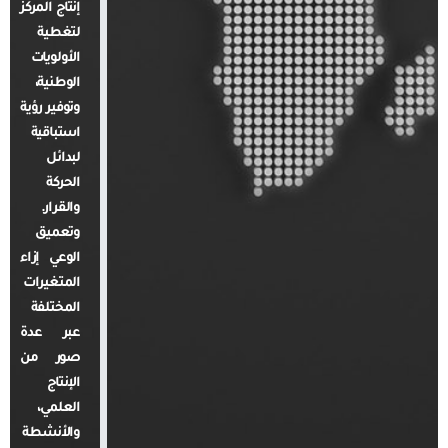
إنتاج المركز
لتغطية
الأولويات
الوطنية،
وتوفير رؤية
استباقية
لبدائل
الحركة
والقرار.
وتعميق
الوعي إزاء
المتغيرات
المختلفة
عبر عدة
صور من
الإنتاج
العلمي،
والأنشطة