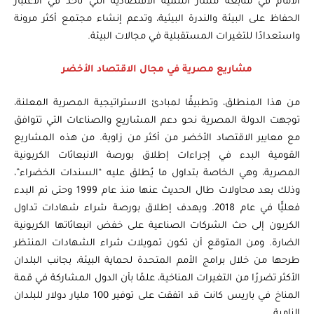
الأمام في متابعة مسار التنمية الاقتصادية التي تأخذ في الاعتبار
الحفاظ على البيئة والندرة البيئية، وتدعم إنشاء مجتمع أكثر مرونة
واستعدادًا للتغيرات المستقبلية في مجالات البيئة.
مشاريع مصرية في مجال الاقتصاد الأخضر
من هذا المنطلق، وتطبيقًا لمبادئ الاستراتيجية المصرية المعلنة،
توجهت الدولة المصرية نحو دعم المشاريع والصناعات التي تتوافق
مع معايير الاقتصاد الأخضر من أكثر من زاوية. من هذه المشاريع
القومية البدء في إجراءات إطلاق بورصة الانبعاثات الكربونية
المصرية، وهي الخاصة بتداول ما يُطلق عليه “السندات الخضراء”،
وذلك بعد محاولات طال الحديث عنها منذ عام 1999 وحتى تم البدء
فعليًّا في عام 2018. ويهدف إطلاق بورصة شراء شهادات تداول
الكربون إلى حث الشركات الصناعية على خفض انبعاثاتها الكربونية
الضارة. ومن المتوقع أن تكون تمويلات شراء الشهادات المنتظر
طرحها من خلال برامج الأمم المتحدة لحماية البيئة، بجانب البلدان
الأكثر تضررًا من التغيرات المناخية، علمًا بأن الدول المشاركة في قمة
المناخ في باريس كانت قد اتفقت على توفير 100 مليار دولار للبلدان
النامية.