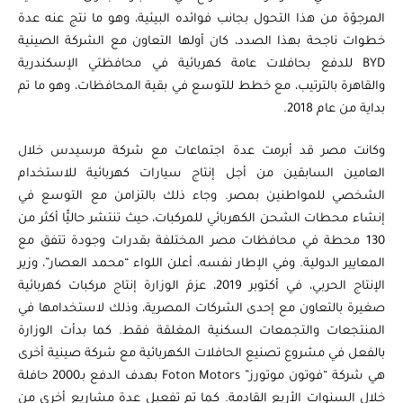
المرجوّة من هذا التحول بجانب فوائده البيئية، وهو ما نتج عنه عدة
خطوات ناجحة بهذا الصدد، كان أولها التعاون مع الشركة الصينية
BYD للدفع بحافلات عامة كهربائية في محافظتي الإسكندرية
والقاهرة بالترتيب، مع خطط للتوسع في بقية المحافظات، وهو ما تم
بداية من عام 2018.
وكانت مصر قد أبرمت عدة اجتماعات مع شركة مرسيدس خلال
العامين السابقين من أجل إنتاج سيارات كهربائية للاستخدام
الشخصي للمواطنين بمصر. وجاء ذلك بالتزامن مع التوسع في
إنشاء محطات الشحن الكهربائي للمركبات، حيث تنتشر حاليًّا أكثر من
130 محطة في محافظات مصر المختلفة بقدرات وجودة تتفق مع
المعايير الدولية. وفي الإطار نفسه، أعلن اللواء “محمد العصار”، وزير
الإنتاج الحربي، في أكتوبر 2019، عزمَ الوزارة إنتاج مركبات كهربائية
صغيرة بالتعاون مع إحدى الشركات المصرية، وذلك لاستخدامها في
المنتجعات والتجمعات السكنية المغلقة فقط. كما بدأت الوزارة
بالفعل في مشروع تصنيع الحافلات الكهربائية مع شركة صينية أخرى
هي شركة “فوتون موتورز” Foton Motors بهدف الدفع بـ2000 حافلة
خلال السنوات الأربع القادمة. كما تم تفعيل عدة مشاريع أخرى من