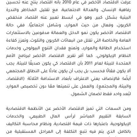
عرفت الاقتصاد الأخضر في عام 2010 بأنه اقتصاد ينتج عنه تحسين
رفاهية الإنسان، والعدالة الاجتماعية، مع تقليل المخاطر والندرة
البيئية بشكل كبير. وهو في أبسط تعبير عنه اقتصاد منخفض
الكربون، وفعال من حيث الموارد، وشامل اجتماعيًّا. ففي حالة
الاقتصاد الأخضر يكون نمو الدخل والعمالة مدفوعين بالاستثمارات
العامة والخاصة التي تقلل من انبعاثات الكربون والتلوث، وتعزز كفاءة
استخدام الطاقة والموارد، وتمنع فقدان التنوع البيولوجي وخدمات
النظام الإيكولوجي. كما أقر تقرير الاقتصاد الأخضر لبرنامج الأمم
المتحدة للبيئة لعام 2011 بأن الاقتصاد كي يكون صديقًا للبيئة، يجب
ألا يكون فعّالًا فحسب؛ بل يجب أن يكون عادلًا على النطاق المجتمعي
أيضًا؛ فالإنصاف يعني الاعتراف بأبعاد الاستدامة الثلاثة: (الاقتصاد،
والبيئة، والمجتمع)، والعمل على تنميتها معًا دون تخصيص الموارد
لبُعد واحد فقط لضمان الشمول.
ومن السمات التي تميز الاقتصاد الأخضر عن الأنظمة الاقتصادية
السابقة التقييم المباشر لرأس المال الطبيعي، والخدمات
الإيكولوجية، باعتبارها ذات قيمة اقتصادية، ونظام محاسبة التكاليف
بالكامل الذي يتم فيه تتبع التكلفة إلى المراحل المستقبلية من