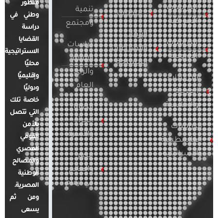
منظور
الدراسات
تنمية
التطرف
وطني في
الأمريكية
ومجتمع
دراسة
الإرهاب
القضايا
الدراسات
دراسات
والصراعات
الاستراتيجية
الأوروبية
الإعلام
المسلحة
محليًا
والرأي
وإقليميًا
الدراسات
العام
ودوليًا
العربية
خاصة تلك
والإقليمية
قضايا
التي تتصل
المرأة
بالأمن
الدراسات
والأسرة
القومي
الفلسطينية
المصري
والإسرائيلية
مصر
والمصالح
والعالم
الوطنية
في أرقام
المصرية.
ومن ثم
يسعى