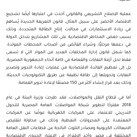
عملية الإصلاح التشريعي والقانوني أخذت في اعتبارها أيضًا تشجيع
الاقتصاد الأخضر. على سبيل المثال، قانون التعريفة الجديدة يُساهم
في زيادة الاستثمارات في مجالات إنتاج الطاقة المتجددة، وذلك
بسبب خفض المخاطر الاقتصادية على تلك المشاريع بتدخل الدولة
في دعمها مرحليًّا، وشراء الفائض من أصحاب المحطات المولدة.
كما شمل قانون إدارة المخلفات العديد من المواد التي لا تسعى
فقط لحل أزمة النفايات والقمامة في كافة أنحاء الجمهورية المصرية،
بل إلى تعظيم الفائدة الاقتصادية من عمليات إعادة التدوير وتصدير
النفايات وتحويلها إلى طاقة نظيفة عن طريق التكنولوجيات الحديثة،
وذلك بعد قرار إنشاء أكثر من 150 مصنعًا لإعادة تدوير القمامة.
أما في قطاع النقل والمواصلات، فقد طرحت وزيرة البيئة في عام
2018 مقترحًا لتطوير شبكة المواصلات العامة المصرية للتحول
التدريجي للاعتماد على المركبات الكهربائية عوضًا عن المركبات
المعتمدة على المحروقات النفطية، وذلك في محاولة لتقليص
الانبعاثات الكربونية ومصادر التلوث الناتجة عن قطاعات النقل العامة
المختلفة في مصر. وأخذ الاقتراح في الاعتبار الجدوى الاقتصادية