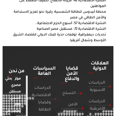
النشرة الاقتصادية 42: مرونة الاصلاح: تخفيف الضغط على
المواطنين
محطة أبيدوس للطاقة الشمسية: ركيزة نحو تعزيز الاستدامة
والأمن الطاقي في مصر
النشرة الاقتصادية 57: أسبوع الحزم الاجتماعية..
النشرة الاقتصادية 72: مستقبل مصر الصناعية
تحديات ديمغرافية: توقعات حذرة للبنك الدولي لاقتصاد الشرق
الأوسط وشمال أفريقيا
العلاقات
الدولية
قضايا
السياسات
من نحن
الأمن
العامة
والدفاع
مركز بحثي
الدراسات
مصري
الدراسات
الآسيوية
مستقل
التسلح
الاقتصادية
تأسس
الدراسات
وقضايا
الأمن
2018.
الأفريقية
الطاقة
يعتمد على
السيبراني