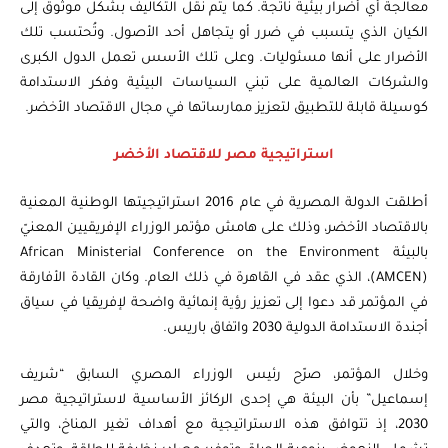
معالجة أي أضرار بيئية ناتجة. كما يتم نقل التكاليف بشكل موثوق إلى
الكيان الذي يتسبب في ضرر أو يتجاهل أحد الأصول. وتُحتسب تلك
الأضرار على أنها مسئوليات. وعلى تلك الأسس تعمل الدول الكبرى
والشركات العالمية على تبني السياسات البيئية وفكر الاستدامة
كوسيلة قابلة للتطبيق لتعزيز ممارساتها في مجال الاقتصاد الأخضر.
استراتيجية مصر للاقتصاد الأخضر
أطلقت الدولة المصرية في عام 2016 استراتيجيتها الوطنية المعنية
بالاقتصاد الأخضر، وذلك على هامش مؤتمر الوزراء الإفريقيين المعنيّ
بالبيئة African Ministerial Conference on the Environment
(AMCEN)، الذي عقد في القاهرة في ذلك العام. وكان القادة الأفارقة
في المؤتمر قد دعوا إلى تعزيز رؤية إنمائية واضحة لإفريقيا في سياق
أجندة الاستدامة الدولية 2030 واتفاق باريس.
وخلال المؤتمر، صرّح رئيس الوزراء المصري السابق “شريف
إسماعيل” بأن البيئة هي إحدى الركائز الأساسية لاستراتيجية مصر
2030، إذ تتوافق هذه الاستراتيجية مع أهداف تغير المناخ، والتي