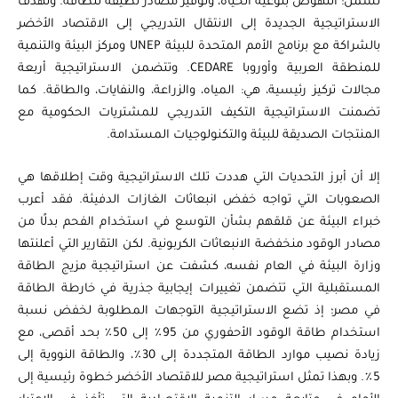
تشمل: النهوض بنوعية الحياة، وتوفير مصادر نظيفة للطاقة. وتهدف
الاستراتيجية الجديدة إلى الانتقال التدريجي إلى الاقتصاد الأخضر
بالشراكة مع برنامج الأمم المتحدة للبيئة UNEP ومركز البيئة والتنمية
للمنطقة العربية وأوروبا CEDARE. وتتضمن الاستراتيجية أربعة
مجالات تركيز رئيسية، هي: المياه، والزراعة، والنفايات، والطاقة. كما
تضمنت الاستراتيجية التكيف التدريجي للمشتريات الحكومية مع
المنتجات الصديقة للبيئة والتكنولوجيات المستدامة.
إلا أن أبرز التحديات التي هددت تلك الاستراتيجية وقت إطلاقها هي
الصعوبات التي تواجه خفض انبعاثات الغازات الدفيئة. فقد أعرب
خبراء البيئة عن قلقهم بشأن التوسع في استخدام الفحم بدلًا من
مصادر الوقود منخفضة الانبعاثات الكربونية. لكن التقارير التي أعلنتها
وزارة البيئة في العام نفسه، كشفت عن استراتيجية مزيج الطاقة
المستقبلية التي تتضمن تغييرات إيجابية جذرية في خارطة الطاقة
في مصر؛ إذ تضع الاستراتيجية التوجهات المطلوبة لخفض نسبة
استخدام طاقة الوقود الأحفوري من 95٪ إلى 50٪ بحد أقصى، مع
زيادة نصيب موارد الطاقة المتجددة إلى 30٪، والطاقة النووية إلى
5٪. وبهذا تمثل استراتيجية مصر للاقتصاد الأخضر خطوة رئيسية إلى