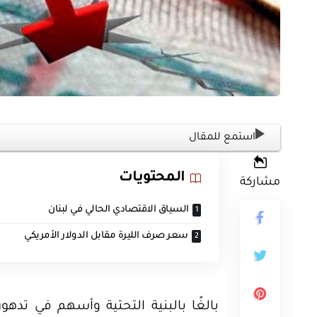
ثية
أوراق بحثية
ورقة بحثية – المؤتمر الصهيوني الـ39:
استمع للمقال
ن على مستقبل
ورقة بحثية – الطاقة المتجددة
ية العالمية
أمن الطاقة المصري
المحتويات
مشاركة
السياق الاقتصادي الحالي في لبنان
EGP
EG
35.00
سعر صرف الليرة مقابل الدولار الأمريكي
Add To Cart
Add
بالغًا بالبنية التحتية وأسهم في تدهو