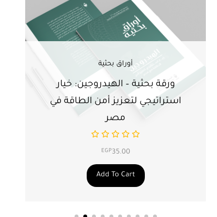
أوراق بحثية
ورقة بحثية – الهيدروجين: خيار
ور
استراتيجي لتعزيز أمن الطاقة في
ال
مصر
EGP
35.00
Add To Cart