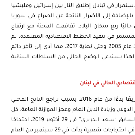
العدوان الإسرائيلي عام 2006، والاستمرار في تبادل إطلاق النار بين إسرائيل ومليشيا
، بالإضافة إلى الأضرار الناتجة عن الصراع في سوريا
 حاليًا ربع سكان البلاد. تفاقمت المحنة مع ارتفاع
مستمر في تنفيذ الخطط الاقتصادية المعتمدة. لم
يتم اعتماد الموازنات العامة للدولة منذ عام 2005 وحتى نهاية 2017، مما أدى إلى تأخر دائم
لهذا يستدعي الوضع الحالي من السلطات اللبنانية
قتصادي الحالي في لبنان
شهدت الأوضاع الاقتصادية تدهورًا سريعًا بدءًا من عام 2018، بسبب تراجع الناتج المحلي
دولار، وزيادة الدين العام وعجز الموازنة العامة. كل
ذلك أدى إلى استقالة رئيس الحكومة السابق “سعد الحريري” في 29 أكتوبر 2019، احتجاجًا
على استخدام السلاح ضد المتظاهرين في احتجاجات شعبية بدأت في 29 سبتمبر من العام