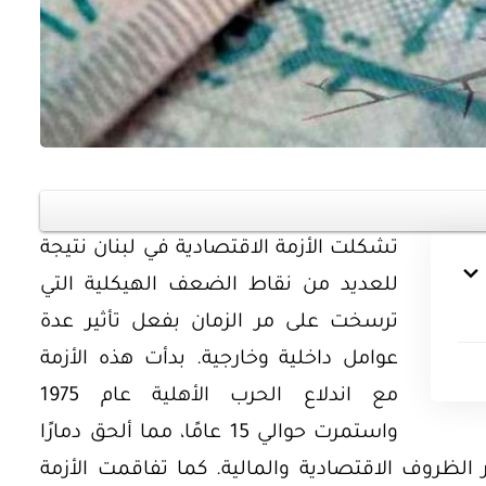
أوراق بحثية
ورقة بحثية - أمن الطاقة المصري:
 وتعزيز
الغاز والنفط خارطة الموارد
تشكلت الأزمة الاقتصادية في لبنان نتيجة
وسياسات التعزيز
للعديد من نقاط الضعف الهيكلية التي
ترسخت على مر الزمان بفعل تأثير عدة
EGP
35.00
عوامل داخلية وخارجية. بدأت هذه الأزمة
Add To Cart
مع اندلاع الحرب الأهلية عام 1975
واستمرت حوالي 15 عامًا، مما ألحق دمارًا
ر الظروف الاقتصادية والمالية. كما تفاقمت الأزمة