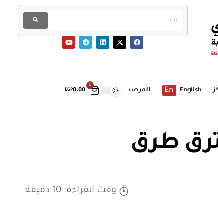
0
En
ز
English
المرصد
EGP
0.00
ترق طرق
وقت القراءة: 10 دقيقة