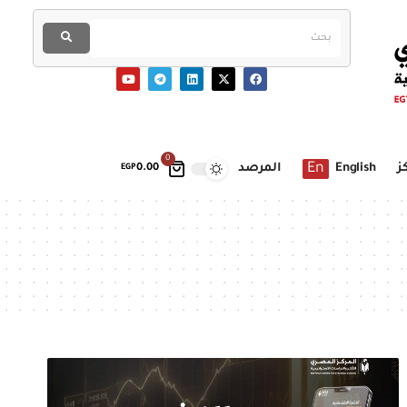
0
En
ز
English
المرصد
EGP
0.00