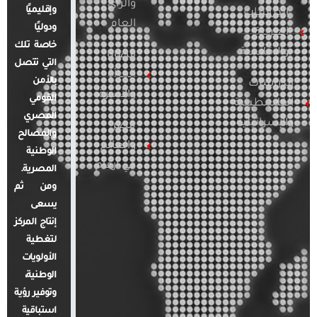
والرأي
وإقليميًا
الدراسات
العام
ودوليًا
العربية
خاصة تلك
والإقليمية
قضايا
التي تتصل
المرأة
بالأمن
الدراسات
والأسرة
القومي
الفلسطينية
المصري
والإسرائيلية
مصر
والمصالح
والعالم
الوطنية
في أرقام
المصرية.
ومن ثم
يسعى
إنتاج المركز
لتغطية
الأولويات
الوطنية،
وتوفير رؤية
استباقية