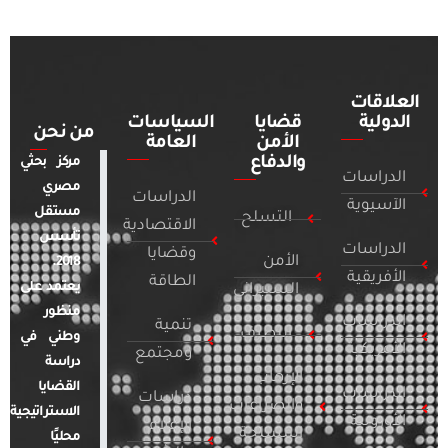
العلاقات
الدولية
قضايا
السياسات
من نحن
الأمن
العامة
والدفاع
مركز بحثي
الدراسات
مصري
الدراسات
الآسيوية
مستقل
التسلح
الاقتصادية
تأسس
الدراسات
وقضايا
الأمن
2018.
الأفريقية
الطاقة
يعتمد على
السيبراني
منظور
الدراسات
تنمية
التطرف
وطني في
الأمريكية
ومجتمع
دراسة
الإرهاب
القضايا
الدراسات
دراسات
والصراعات
الاستراتيجية
الأوروبية
الإعلام
المسلحة
محليًا