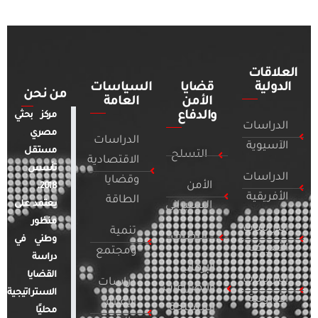
العلاقات
الدولية
قضايا
السياسات
من نحن
الأمن
العامة
والدفاع
مركز بحثي
الدراسات
مصري
الدراسات
الآسيوية
مستقل
التسلح
الاقتصادية
تأسس
الدراسات
وقضايا
الأمن
2018.
الأفريقية
الطاقة
يعتمد على
السيبراني
منظور
الدراسات
تنمية
التطرف
وطني في
الأمريكية
ومجتمع
دراسة
الإرهاب
القضايا
الدراسات
دراسات
والصراعات
الاستراتيجية
الأوروبية
الإعلام
المسلحة
محليًا