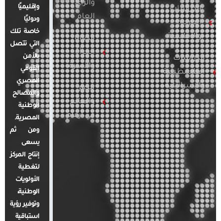
والرأي
وإقليميًا
الدراسات
العام
ودوليًا
العربية
خاصة تلك
والإقليمية
قضايا
التي تتصل
المرأة
بالأمن
الدراسات
والأسرة
القومي
الفلسطينية
المصري
والإسرائيلية
مصر
والمصالح
والعالم
الوطنية
في أرقام
المصرية.
ومن ثم
يسعى
إنتاج المركز
لتغطية
الأولويات
الوطنية،
وتوفير رؤية
استباقية