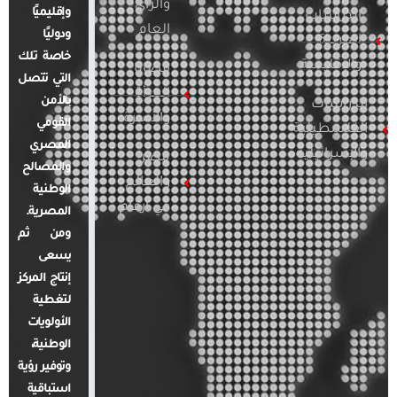
والرأي
وإقليميًا
الدراسات
العام
ودوليًا
العربية
خاصة تلك
والإقليمية
قضايا
التي تتصل
المرأة
بالأمن
الدراسات
والأسرة
القومي
الفلسطينية
المصري
والإسرائيلية
مصر
والمصالح
والعالم
الوطنية
في أرقام
المصرية.
ومن ثم
يسعى
إنتاج المركز
لتغطية
الأولويات
الوطنية،
وتوفير رؤية
استباقية