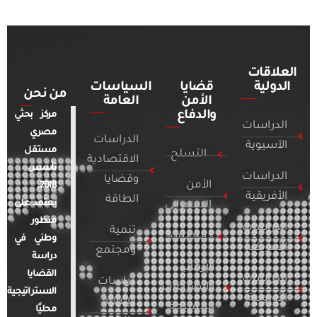
العلاقات
الدولية
قضايا
السياسات
من نحن
الأمن
العامة
والدفاع
مركز بحثي
الدراسات
مصري
الدراسات
الآسيوية
مستقل
التسلح
الاقتصادية
تأسس
الدراسات
وقضايا
الأمن
2018.
الأفريقية
الطاقة
يعتمد على
السيبراني
منظور
الدراسات
تنمية
التطرف
وطني في
الأمريكية
ومجتمع
دراسة
الإرهاب
القضايا
الدراسات
دراسات
والصراعات
الاستراتيجية
الأوروبية
الإعلام
المسلحة
محليًا