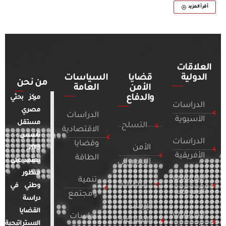
أقرأ المزيد
العلاقات
الدولية
قضايا
السياسات
من نحن
الأمن
العامة
والدفاع
مركز بحثي
الدراسات
مصري
الدراسات
الآسيوية
مستقل
التسلح
الاقتصادية
تأسس
الدراسات
وقضايا
الأمن
2018.
الأفريقية
الطاقة
يعتمد على
السيبراني
منظور
الدراسات
تنمية
التطرف
وطني في
الأمريكية
ومجتمع
دراسة
الإرهاب
القضايا
الدراسات
دراسات
والصراعات
الاستراتيجية