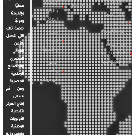
الأوروبية
الإعلام
المسلحة
محليًا
والرأي
وإقليميًا
الدراسات
العام
ودوليًا
العربية
خاصة تلك
والإقليمية
قضايا
التي تتصل
المرأة
بالأمن
الدراسات
والأسرة
القومي
الفلسطينية
المصري
والإسرائيلية
مصر
والمصالح
والعالم
الوطنية
في أرقام
المصرية.
ومن ثم
يسعى
إنتاج المركز
لتغطية
الأولويات
الوطنية،
وتوفير رؤية