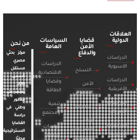
العلاقات
الدولية
قضايا
السياسات
من نحن
الأمن
العامة
والدفاع
مركز بحثي
الدراسات
مصري
الدراسات
الآسيوية
مستقل
التسلح
الاقتصادية
تأسس
الدراسات
وقضايا
الأمن
2018.
الأفريقية
الطاقة
يعتمد على
السيبراني
منظور
الدراسات
تنمية
التطرف
وطني في
الأمريكية
ومجتمع
دراسة
الإرهاب
القضايا
الدراسات
دراسات
والصراعات
الاستراتيجية
الأوروبية
الإعلام
المسلحة
محليًا