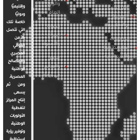
والرأي
وإقليميًا
الدراسات
العام
ودوليًا
العربية
خاصة تلك
والإقليمية
قضايا
التي تتصل
المرأة
بالأمن
الدراسات
والأسرة
القومي
الفلسطينية
المصري
والإسرائيلية
مصر
والمصالح
والعالم
الوطنية
في أرقام
المصرية.
ومن ثم
يسعى
إنتاج المركز
لتغطية
الأولويات
الوطنية،
وتوفير رؤية
استباقية