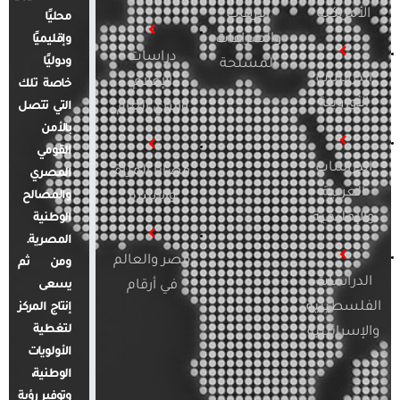
الأمريكية
الإرهاب
محليًا
والصراعات
وإقليميًا
دراسات
ودوليًا
المسلحة
الدراسات
الإعلام
خاصة تلك
الأوروبية
والرأي العام
التي تتصل
بالأمن
القومي
الدراسات
قضايا المرأة
المصري
العربية
والأسرة
والمصالح
والإقليمية
الوطنية
المصرية.
مصر والعالم
ومن ثم
الدراسات
في أرقام
يسعى
الفلسطينية
إنتاج المركز
لتغطية
والإسرائيلية
الأولويات
الوطنية،
وتوفير رؤية