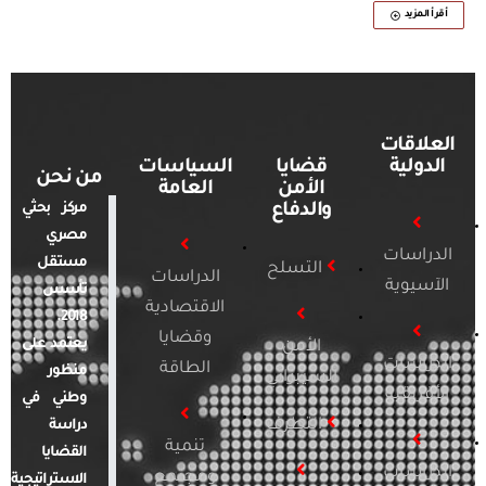
أقرأ المزيد
العلاقات
الدولية
قضايا
السياسات
من نحن
الأمن
العامة
والدفاع
مركز بحثي
مصري
الدراسات
مستقل
التسلح
الدراسات
الآسيوية
تأسس
الاقتصادية
2018.
وقضايا
يعتمد على
الأمن
الدراسات
الطاقة
منظور
السيبراني
الأفريقية
وطني في
التطرف
دراسة
تنمية
القضايا
الدراسات
ومجتمع
الاستراتيجية