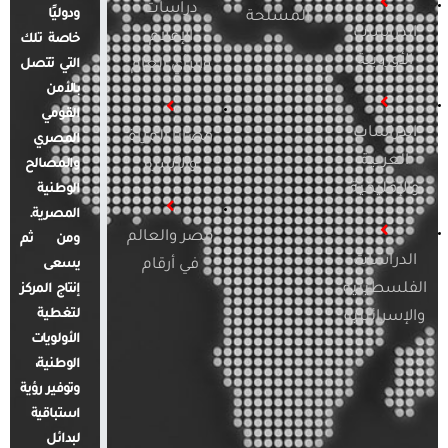
دراسات
ودوليًا
المسلحة
الدراسات
الإعلام
خاصة تلك
الأوروبية
والرأي العام
التي تتصل
بالأمن
القومي
الدراسات
قضايا المرأة
المصري
العربية
والأسرة
والمصالح
والإقليمية
الوطنية
المصرية.
مصر والعالم
ومن ثم
الدراسات
في أرقام
يسعى
الفلسطينية
إنتاج المركز
لتغطية
والإسرائيلية
الأولويات
الوطنية،
وتوفير رؤية
استباقية
لبدائل