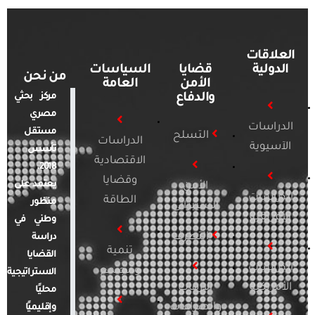
العلاقات
الدولية
قضايا
السياسات
من نحن
الأمن
العامة
والدفاع
مركز بحثي
مصري
الدراسات
مستقل
التسلح
الدراسات
الآسيوية
تأسس
الاقتصادية
2018.
وقضايا
يعتمد على
الأمن
الدراسات
الطاقة
منظور
السيبراني
الأفريقية
وطني في
التطرف
دراسة
تنمية
القضايا
الدراسات
ومجتمع
الاستراتيجية
الأمريكية
الإرهاب
محليًا
والصراعات
وإقليميًا